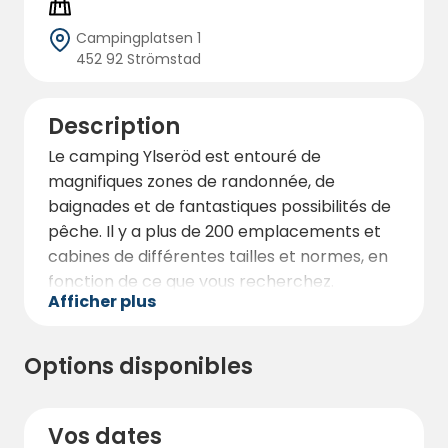
Campingplatsen 1
452 92 Strömstad
Description
Le camping Ylseröd est entouré de
magnifiques zones de randonnée, de
baignades et de fantastiques possibilités de
pêche. Il y a plus de 200 emplacements et
cabines de différentes tailles et normes, en
fonction de ce que vous recherchez.
Afficher plus
Le camping est situé à environ 7 km au nord
de Strömstad, dans le Bohuslän ensoleillé.
Options disponibles
Les bâtiments de service du site offrent des
toilettes, des douches et une cuisine
entièrement équipée.
Vos dates