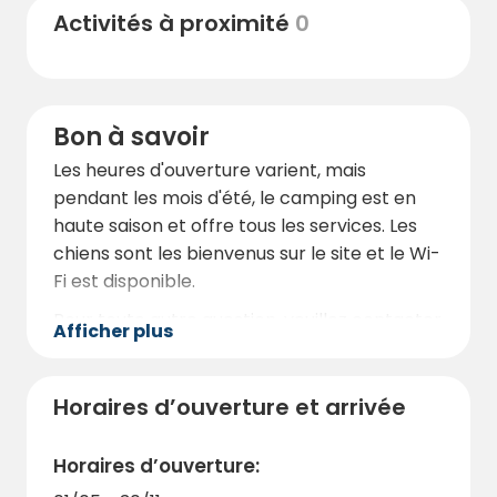
En outre, vous trouverez un magasin de
Activités à proximité
0
services avec une gamme généreuse de
produits de base si vous avez besoin
d'acheter quelque chose.
La région autour du camping est pittoresque
Bon à savoir
avec de belles zones de randonnée et, à
Les heures d'ouverture varient, mais
côté du camping, vous trouverez également
pendant les mois d'été, le camping est en
un petit port de plaisance où vous pourrez
haute saison et offre tous les services. Les
vous promener et vous imprégner de
chiens sont les bienvenus sur le site et le Wi-
l'atmosphère merveilleuse pendant ces
Fi est disponible.
journées d'été magiques.
Pour toute autre question, veuillez contacter
Afficher plus
le personnel. Nous vous souhaitons la
bienvenue au camping Ylseröd !
Horaires d’ouverture et arrivée
Horaires d’ouverture: