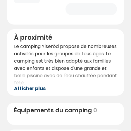
À proximité
Le camping Ylseröd propose de nombreuses
activités pour les groupes de tous âges. Le
camping est très bien adapté aux familles
avec enfants et dispose d'une grande et
belle piscine avec de l'eau chauffée pendant
l'été.
Afficher plus
Il y a aussi des aires de jeux, des châteaux
gonflables et un mini golf pour les enfants
de tous âges. Le camping dispose
Équipements du camping
0
également d'un café qui sert de délicieuses
pizzas et des hamburgers.