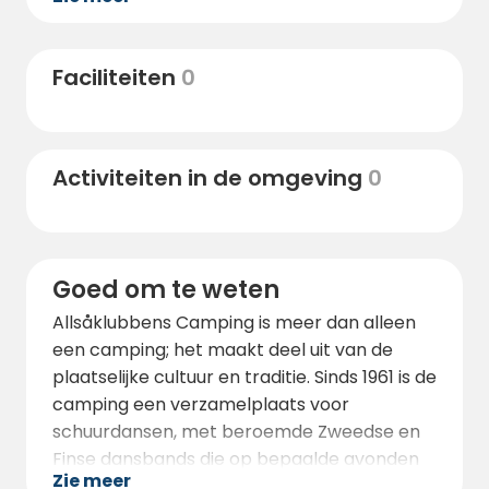
om bessen en paddenstoelen te plukken.
Bovendien kunnen bezoekers in juni en juli de
middernachtzon ervaren, en tegen het
Faciliteiten
0
einde van augustus begint het noorderlicht
te verschijnen, wat een spectaculaire
natuurervaring biedt.
Activiteiten in de omgeving
0
Goed om te weten
Allsåklubbens Camping is meer dan alleen
een camping; het maakt deel uit van de
plaatselijke cultuur en traditie. Sinds 1961 is de
camping een verzamelplaats voor
schuurdansen, met beroemde Zweedse en
Finse dansbands die op bepaalde avonden
Zie meer
spelen. Huisdieren zijn welkom, waardoor het