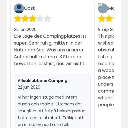
Gast
Malte
22 jun 2026
9 sep 2025
Die Lage des Campingplatzes ist
This place wa
super. Sehr ruhig, mitten in der
wished for. R
Natur am See. Was uns unseren
absolutely st
Aufenthalt mit max. 3 Sternen
fishing with b
bewerten lässt ist, das wir nicht
nice host (th
das Haus bekommen haben,
a wood sauna. It’s a charm
welches wir gebucht haben.
place that has 
Allsåklubbens Camping
Gebucht hatten wir ein Haus mit
understand s
22 jun 2026
interner Dusche und WC (wie auf
comments ab
Vi har ingen stuga med intern
der Internetseite dargestellt
when in natu
dusch och toalett. Eftersom det
grau), bekommen haben wir ein
people!
smugit in ett fel på bokningssidan
etwas in die Jahre gekommenes
fick du en rejäl rabatt. Tråkigt att
Haus mit entsprechender
du inte blev nöjd i alla fall.
Ausstattung ohne interner