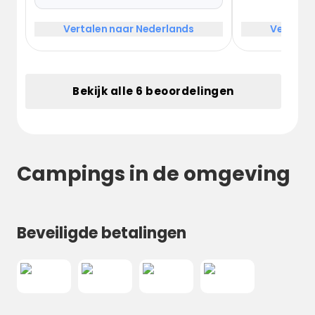
Dusche und einer Trockentoilette,
was absolut nicht dem
Vertalen naar Nederlands
Vertalen
beworbenen Preis entsprach.
Bekijk alle 6 beoordelingen
Campings in de omgeving
Beveiligde betalingen