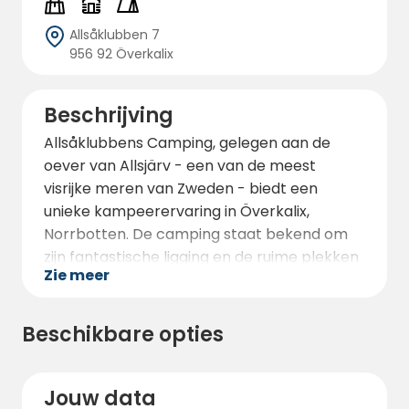
Allsåklubben 7
956 92 Överkalix
Beschrijving
Allsåklubbens Camping, gelegen aan de
oever van Allsjärv - een van de meest
visrijke meren van Zweden - biedt een
unieke kampeerervaring in Överkalix,
Norrbotten. De camping staat bekend om
zijn fantastische ligging en de ruime plekken
Zie meer
die nooit krap aanvoelen. Er zijn ongeveer 20
elektrische kampeerplaatsen en de
mogelijkheid om op grote open plekken te
Beschikbare opties
kamperen, waardoor het ideaal is voor
zowel tenten als caravans. Voor degenen
die meer comfort willen, zijn er drie hutten
Jouw data