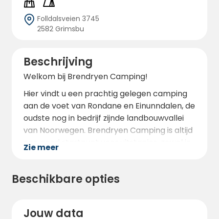
Folldalsveien 3745
2582 Grimsbu
Beschrijving
Welkom bij Brendryen Camping!
Hier vindt u een prachtig gelegen camping
aan de voet van Rondane en Einunndalen, de
oudste nog in bedrijf zijnde landbouwvallei
van Noorwegen. Brendryen Camping is altijd
een goed startpunt voor uitstapjes, zowel in
Zie meer
de zomer als in de winter. U vindt hier een
rustige en mooie camping met goede
Beschikbare opties
mogelijkheden om te jagen en te vissen.
Onze staanplaatsen zijn geschikt voor
caravans, campers en tenten. Als gast heeft
Jouw data