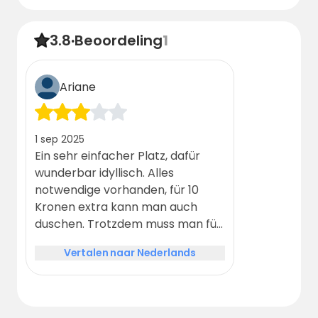
3.8
·
Beoordeling
1
Ariane
1 sep 2025
Ein sehr einfacher Platz, dafür
wunderbar idyllisch. Alles
notwendige vorhanden, für 10
Kronen extra kann man auch
duschen. Trotzdem muss man für
diesen Ort geschaffen sein.
Vertalen naar Nederlands
Außerhalb der Saison ist es hier
tot, Nachts stockfinster und völlig
abgelegen von allem. Wir hatten
trotzdem einen schönen Abend