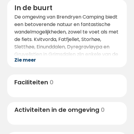
In de buurt
De omgeving van Brendryen Camping biedt
een betoverende natuur en fantastische
wandelmogelijkheden, zowel te voet als met
de fiets. Kvitvorda, Fatfjellet, Storhøe,
Sletthøe, Einunddalen, Dyregravløypa en
Gruvelistien in Grimsdalen zijn enkele van de
Zie meer
populairste wandelplekken. Als u van bergen
houdt, zijn Rondane en Dovre aanraders.
Houd je van vissen? Je kunt je geluk
Faciliteiten
0
beproeven in de rivieren Grimsa, Folla,
Glomma of in Savalen, dat iets verder naar
het noordoosten van de camping ligt.
Activiteiten in de omgeving
0