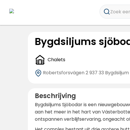
Zoek een
Bygdsiljums sjöbo
Chalets
Robertsforsvägen 2
937 33 Bygdsiljum
Beschrijving
Bygdsiljums Sjöbodar is een nieuwgebouw
aan het meer in het hart van Västerbotten
ontspannen verblijfservaring, ongeacht of
Het complex bestaat uit drie grotere hutt