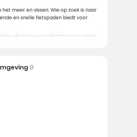
 het meer en vissen. Wie op zoek is naar
gende en snelle fietspaden biedt voor
es, skiverhuur en skischool voor zowel
oor het ook voor wintersporters een
natuur te combineren met de voorzieningen
 omgeving
0
n winkels, cultuur en restaurants.