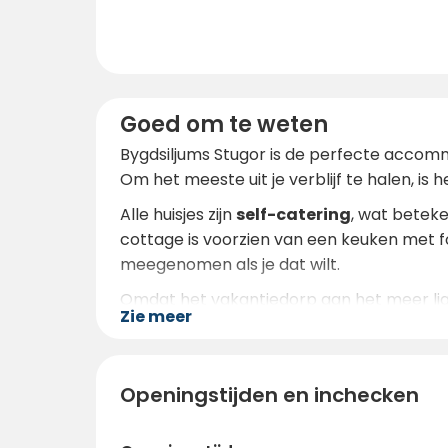
Goed om te weten
Bygdsiljums Stugor is de perfecte accomm
Om het meeste uit je verblijf te halen, is
Alle huisjes zijn
self-catering
, wat beteke
cottage is voorzien van een keuken met 
meegenomen als je dat wilt.
Omdat het vakantiedorp aan het meer ligt
Zie meer
tot verkoeling op warme dagen. In de buur
In de winter is het een goed idee om wa
skiën of andere winteractiviteiten te doe
Openingstijden en inchecken
Je kunt de hutten het beste online boeke
tevoren te boeken, vooral tijdens het hoog