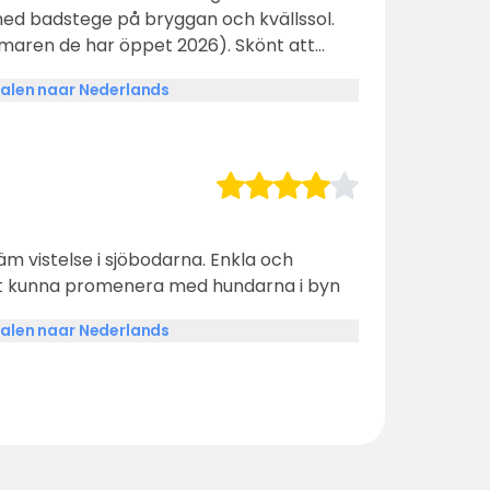
ed badstege på bryggan och kvällssol.
n de har öppet 2026). Skönt att
utställningen ingick i priset. Närhet
alen naar Nederlands
Westmans caféet/ restaurangen samt Ica.
äm vistelse i sjöbodarna. Enkla och
 att kunna promenera med hundarna i byn
alen naar Nederlands