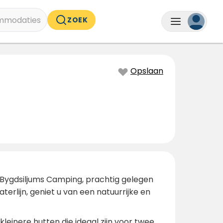
mmodaties
ZOEK
Opslaan
 Bygdsiljums Camping, prachtig gelegen
rlijn, geniet u van een natuur­rijke en
leinere hutten die ideaal zijn voor twee