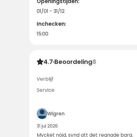
Openingstijden:
Wat het seizoen ook is, Bygdsiljums Stugor
01/01 - 31/12
vakantiehuis vandaag nog en ervaar een 
Inchecken:
Beddengoed & handdoeken en de eindschoo
15:00
huisje verlaat!
4.7
·
Beoordeling
8
Verblijf
Service
Wigren
31 jul 2026
Mycket nöjd, synd att det regnade bara.