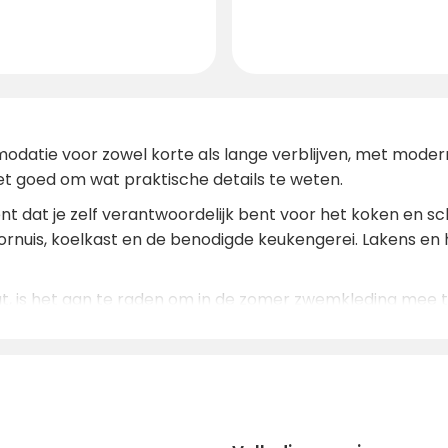
odatie voor zowel korte als lange verblijven, met modern
 het goed om wat praktische details te weten.
nt dat je zelf verantwoordelijk bent voor het koken en sch
fornuis, koelkast en de benodigde keukengerei. Lakens e
, is het aan te raden om in de zomer zwemkleding mee te
t kun je waterfietsen en kano's huren voor wie het meer 
rme kleren mee te nemen, vooral als je van plan bent om
n. Skipassen en uitrusting kunnen ter plekke worden gehuu
n hier op campcation. Omdat dit een populaire bestemmin
seizoen dat zowel in de winter als in de zomer beschikbaa