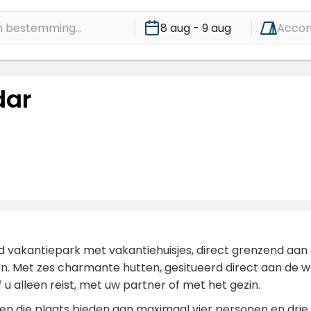
 bestemming...
8 aug - 9 aug
Acco
dar
d vakantiepark met vakantiehuisjes, direct grenzend aan
. Met zes charmante hutten, gesitueerd direct aan de wate
 u alleen reist, met uw partner of met het gezin.
en die plaats bieden aan maximaal vier personen en drie k