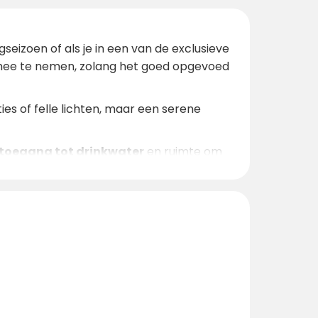
seizoen of als je in een van de exclusieve
r mee te nemen, zolang het goed opgevoed
ies of felle lichten, maar een serene
 toegang tot drinkwater
en ruimte om
oworkingruimte met gratis wifi
tot je
aites die
regelmatig op het terrein
 geniet van een unieke natuurlijke
italiserende vakantie. Boek vandaag nog