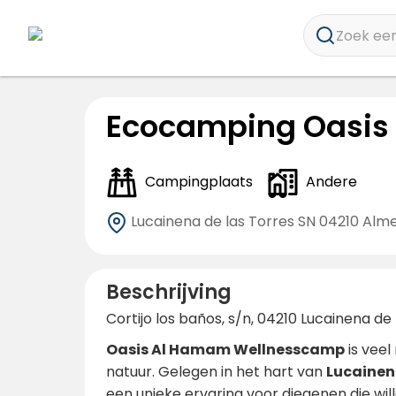
Zoek een
Ecocamping Oasis
Campingplaats
Andere
Lucainena de las Torres SN
04210 Alme
Beschrijving
Cortijo los baños, s/n, 04210 Lucainena de
Oasis Al Hamam Wellnesscamp
is veel
natuur. Gelegen in het hart van
Lucainen
een unieke ervaring voor diegenen die wil