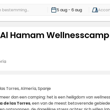
 bestemming...
5 aug - 6 aug
Acco
 Al Hamam Wellnesscamp
ría
 las Torres, Almería, Spanje
 meer dan een camping: het is een heiligdom van wellnes
a de las Torres
, een van de meest betoverende gebiede
len ontspannen, de dagelijkse stress achter zich willen l