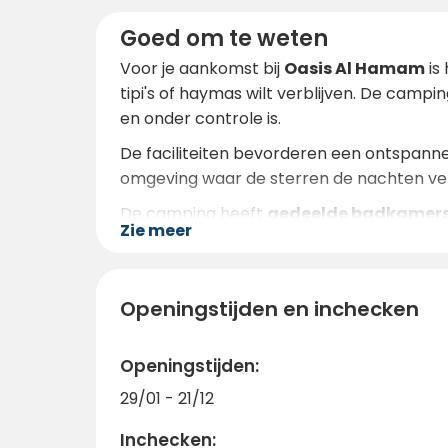
Goed om te weten
Voor je aankomst bij
Oasis Al Hamam
is
tipi's of haymas wilt verblijven. De campin
en onder controle is.
De faciliteiten bevorderen een ontspannen
omgeving waar de sterren de nachten verli
De camping heeft
gedeelde badkamers,
Zie meer
afval te verminderen en recycling aa
beschikking.
Tijdens je verblijf kun je deelnemen aan
wo
Openingstijden en inchecken
worden georganiseerd
. Het is een idea
omgeving in het zuiden van Spanje.
Openingstijden:
Oasis Al Hamam
is de perfecte bestemm
29/01 - 21/12
en ontdek een plek waar de tijd stilstaat
Inchecken: