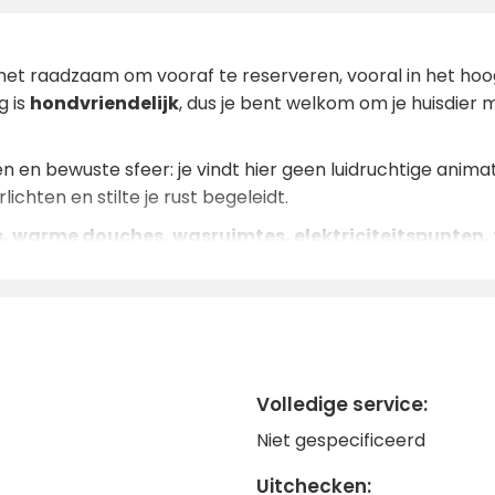
 het raadzaam om vooraf te reserveren, vooral in het hoog
g is
hondvriendelijk
, dus je bent welkom om je huisdie
 en bewuste sfeer: je vindt hier geen luidruchtige animat
chten en stilte je rust begeleidt.
 warme douches, wasruimtes, elektriciteitspunten,
n te moedigen
. Als je op afstand moet werken, staat de
c
rkshops voor persoonlijke groei, yogasessies of retr
le gelegenheid om lichaam en geest te verzorgen terwijl je
Volledige service:
ing als je op zoek bent naar een andere, bewuste en rev
Niet gespecificeerd
 en wellness een manier van leven wordt!
Uitchecken: