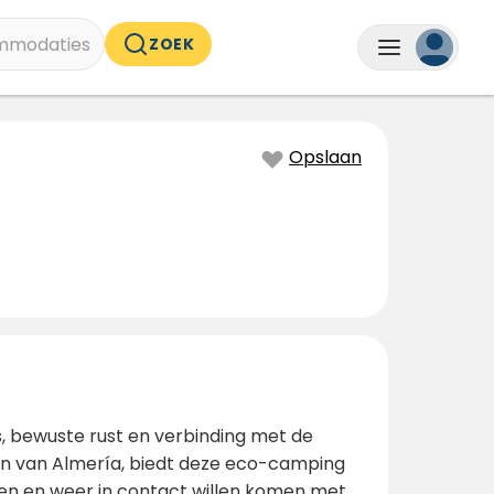
mmodaties
ZOEK
Opslaan
s, bewuste rust en verbinding met de
n van Almería, biedt deze eco-camping
aten en weer in contact willen komen met