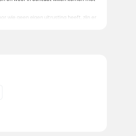
r wie geen eigen uitrusting heeft, zijn er
rokkaanse stijl
en
tipi's geïnspireerd
eiten die rust, gezondheid en bewust leven
ine biologische winkel
, een
ruimtes waar je kunt ontspannen en
l
waar ze de natuur op een speelse en
 bieden, waar fysiek, mentaal en