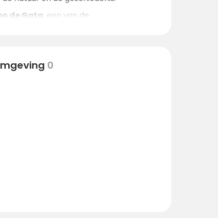
bo de Gata
, een van de
ndwerk, of verborgen oases ontdekken
ten
, ideaal om je onder te dompelen in de
 omgeving
0