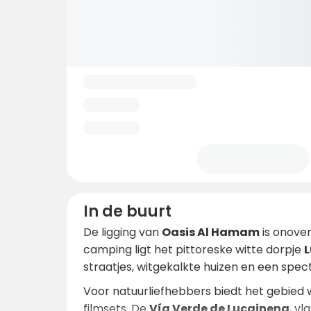
In de buurt
De ligging van
Oasis Al Hamam
is onove
camping ligt het pittoreske witte dorpje
L
straatjes, witgekalkte huizen en een specta
Voor natuurliefhebbers biedt het gebied
filmsets. De
Vía Verde de Lucainena
, v