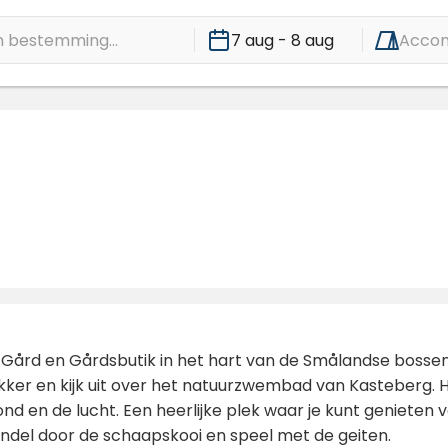
 bestemming...
7 aug - 8 aug
Acco
Gård en Gårdsbutik in het hart van de Smålandse bossen, 
ker en kijk uit over het natuurzwembad van Kasteberg. 
nd en de lucht. Een heerlijke plek waar je kunt genieten
andel door de schaapskooi en speel met de geiten.