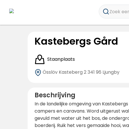
Zoek een
Kastebergs Gård
Staanplaats
Össlöv Kasteberg 2
341 96 Ljungby
Beschrijving
In de landelijke omgeving van Kastebergs 
campers en caravans. Word uitgerust wak
gevuld met water uit het bos, de ondergro
boerderij. Ruik het vers gemaaide hooi, w