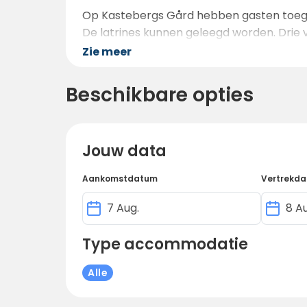
Op Kastebergs Gård hebben gasten toegang
De latrines kunnen geleegd worden. Drie 
wie het eerst komt, het eerst maalt. Elekt
Zie meer
Beschikbare opties
Jouw data
Aankomstdatum
Vertrekd
Type accommodatie
Alle