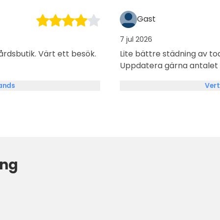
för barnen att roa sig
 vi helt klart kommer
Gast
7 jul 2026
årdsbutik. Värt ett besök.
Lite bättre städning av toa
Uppdatera gärna antalet 
lands
Vert
ing