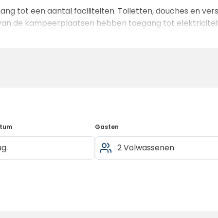
 tot een aantal faciliteiten. Toiletten, douches en vers
van de kampeerplaatsen hebben toegang tot elektriciteit.
riciteit kan niet vooraf worden gereserveerd.
atum
Gasten