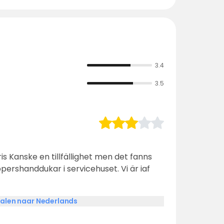
3.4
3.5
 fanns
pershanddukar i servicehuset. Vi är iaf
alen naar Nederlands