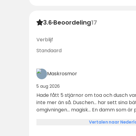
3.6
·
Beoordeling
17
Verblijf
Standaard
Maskrosmor
5 aug 2026
Hade fått 5 stjärnor om toa och dusch var
inte mer än så. Duschen... har sett sina bättr
omgivningen... magisk... En damm som är p
bada i. Trevliga får i en hage nära oss. F
Vertalen naar Neder
in hos. En äventyrsbana i skogen bakom 
gårdsbutik med massa spännande närpr