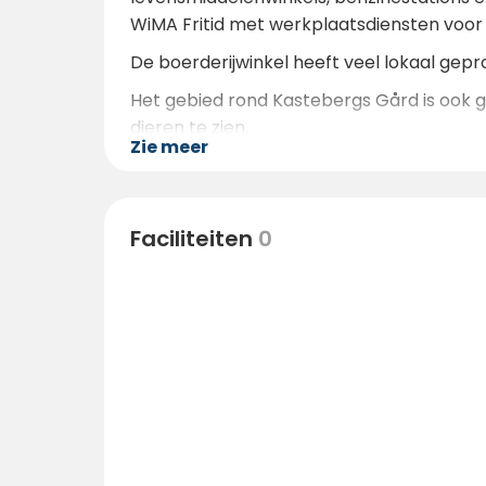
WiMA Fritid met werkplaatsdiensten voo
De boerderijwinkel heeft veel lokaal gep
Het gebied rond Kastebergs Gård is ook 
dieren te zien.
Zie meer
Faciliteiten
0