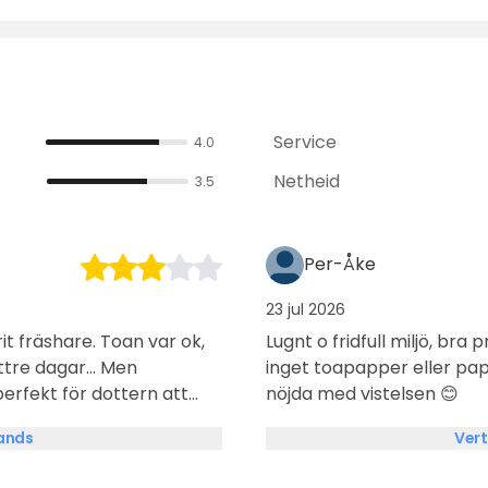
Service
4.0
Netheid
3.5
Per-Åke
23 jul 2026
it fräshare. Toan var ok,
Lugnt o fridfull miljö, bra pris Kanske en tillfällighet men det
e dagar... Men
inget toapapper eller pap
erfekt för dottern att
nöjda med vistelsen 😊
år man går hälsa på och gå
lands
Vert
oss. En spännande
oducerade produkter och