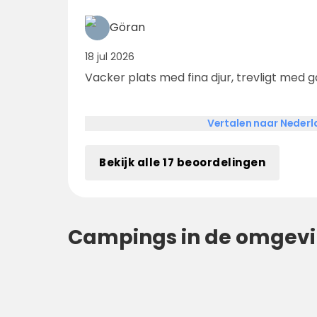
ett stort område med små traktorer m.m 
med. Vi har funnit ett smultronställe som
Göran
återkomma till.
18 jul 2026
Vacker plats med fina djur, trevligt med g
Vertalen naar Neder
Bekijk alle 17 beoordelingen
Campings in de omgev