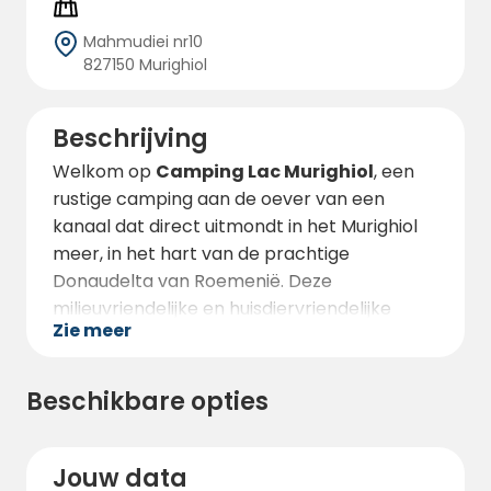
Mahmudiei nr10
827150 Murighiol
Beschrijving
Welkom op
Camping Lac Murighiol
, een
rustige camping aan de oever van een
kanaal dat direct uitmondt in het Murighiol
meer, in het hart van de prachtige
Donaudelta van Roemenië. Deze
milieuvriendelijke en huisdiervriendelijke
Zie meer
camping ligt op slechts 36 kilometer van
Tulcea en biedt een unieke kans om de
ongerepte schoonheid van de natuur, de
Beschikbare opties
rijke fauna en de authentieke charme van
het deltalandschap te ervaren.
Jouw data
Camping Lac Murighiol heeft
30 ruime