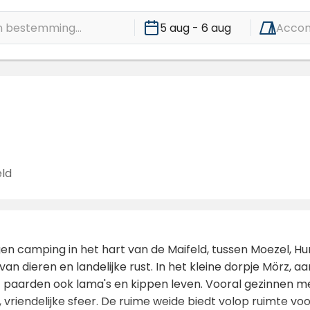
 bestemming...
5 aug - 6 aug
Acco
ld
egen camping in het hart van de Maifeld, tussen Moezel, Hu
an dieren en landelijke rust. In het kleine dorpje Mörz, a
paarden ook lama's en kippen leven. Vooral gezinnen m
 vriendelijke sfeer. De ruime weide biedt volop ruimte 