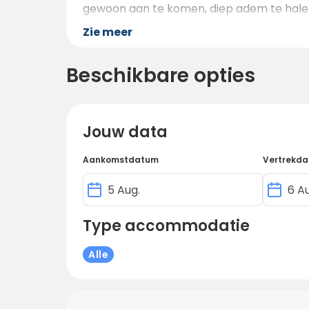
gewoon aan te komen, diep adem te halen
Zie meer
Beschikbare opties
Jouw data
Aankomstdatum
Vertrekd
Type accommodatie
Alle