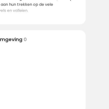
 aan hun trekken op de vele
s en valleien.
 omgeving
0