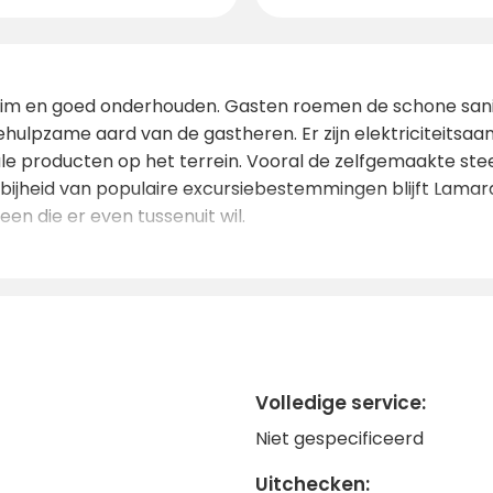
im en goed onderhouden. Gasten roemen de schone sanit
hulpzame aard van de gastheren. Er zijn elektriciteitsaans
ale producten op het terrein. Vooral de zelfgemaakte ste
abijheid van populaire excursiebestemmingen blijft Lamar
en die er even tussenuit wil.
Volledige service:
Niet gespecificeerd
Uitchecken: