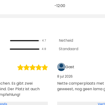
-12:00
Netheid
4.7
Standaard
4.8
Gast
8 jul 2026
chen. Es gibt zwei
Nette camperplaats met sc
ind. Der Platz ist auch
geweest, nog geen lama g
 Empfehlung!
lands
Vert