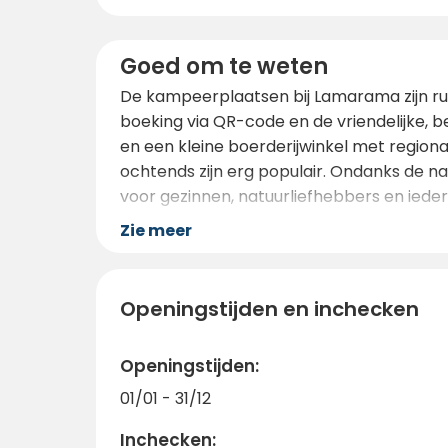
Goed om te weten
De kampeerplaatsen bij Lamarama zijn ru
boeking via QR-code en de vriendelijke, be
en een kleine boerderijwinkel met region
ochtends zijn erg populair. Ondanks de n
voor gezinnen, natuurliefhebbers en iedere
Zie meer
Openingstijden en inchecken
Openingstijden:
01/01 - 31/12
Inchecken: