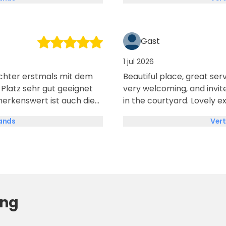
Gast
1 jul 2026
ochter erstmals mit dem
Beautiful place, great ser
very welcoming, and invi
merkenswert ist auch die
in the courtyard. Lovely e
 vorbildlichen
lands
Vert
wieder, vielen Dank
ing