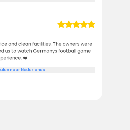
vice and clean facilities. The owners were
ted us to watch Germanys football game
xperience. ❤️
alen naar Nederlands