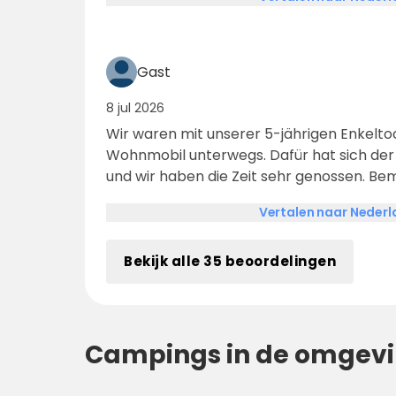
Gast
8 jul 2026
Wir waren mit unserer 5-jährigen Enkelt
Wohnmobil unterwegs. Dafür hat sich der Platz sehr gut geeignet
und wir haben die Zeit sehr genossen. Be
tolle Organisation zum Aufenthalt und die
Vertalen naar Neder
Sanitäreinrichtungen. Wir kommen sicher 
Bekijk alle 35 beoordelingen
Campings in de omgev