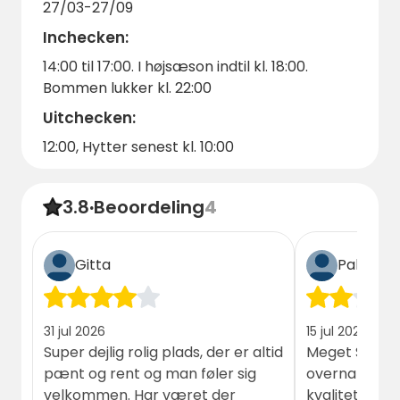
27/03-27/09
boek vandaag nog je verblijf!
Inchecken:
14:00 til 17:00. I højsæson indtil kl. 18:00.
Bommen lukker kl. 22:00
Uitchecken:
12:00, Hytter senest kl. 10:00
3.8
·
Beoordeling
4
Gitta
Palle lau
31 jul 2026
15 jul 2026
Super dejlig rolig plads, der er altid
Meget Slidt h
pænt og rent og man føler sig
overnatning. F
velkommen. Har været der
kvalitet 😔