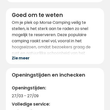
Goed om te weten
Om je plek op Morsø Camping veilig te
stellen, is het sterk aan te raden zo snel
mogelijk te reserveren. Deze populaire
camping raakt snel vol, vooral in het
hoogseizoen, omdat bezoekers graag de
rust en natuurlijke schoonheid van het
Zie meer
gebied willen ervaren. Morsø Camping
verwelkomt huisdieren, zodat uw viervoetige
metgezellen mee kunnen op
Openingstijden en inchecken
kampeeravontuur. Daarnaast biedt de
camping Wi-Fi-connectiviteit, zodat u in
Openingstijden:
contact kunt blijven met uw dierbaren en uw
27/03 - 27/09
onvergetelijke ervaringen kunt delen. Bereid
je voor op een onvergetelijke
Volledige service:
kampeerervaring op Morsø Camping en