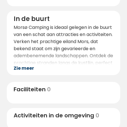
In de buurt
Morsø Camping is ideaal gelegen in de buurt
van een schat aan attracties en activiteiten.
Verken het prachtige eiland Mors, dat
bekend staat om zijn gevarieerde en
adembenemende landschappen. Ontdek de
prachtige stranden langs de kustlijn, perfect
Zie meer
om te zwemmen, zonnebaden en
strandjutten. Bezoek het Jesperhus
Bloemenpark en Dierentuin, waar je je kunt
Faciliteiten
0
vergapen aan levendige bloemen en
verschillende dieren kunt tegenkomen. Mis
de kans niet om de beroemde Hanklit Cliff te
verkennen, een prachtige geologische
Activiteiten in de omgeving
0
formatie die een panoramisch uitzicht over
het omringende landschap biedt.