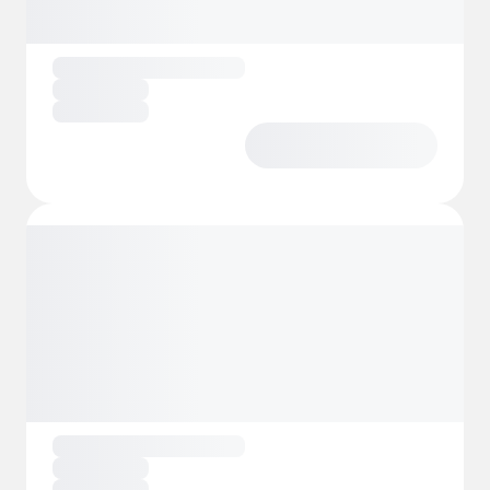
Morsø Camping richt zich op
buitenliefhebbers met een scala aan
recreatieve activiteiten. Verken de
schilderachtige omgeving door te wandelen
of te fietsen langs de schilderachtige paden,
zodat je de natuurlijke schoonheid van het
gebied in je op kunt nemen. De camping
biedt ook verschillende sportfaciliteiten,
zoals volleybal en voetbal, zodat er voor
iedereen wel iets te doen is.