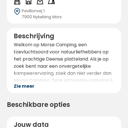
Pavillonvej 1
7900 Nykøbing Mors
Beschrijving
Welkom op Morsø Camping, een
toevluchtsoord voor natuurliefhebbers op
het prachtige Deense platteland. Als je op
zoek bent naar een onvergetelijke
kampeerervaring, zoek dan niet verder dan
Morsø Camping. Deze pittoreske camping is
Zie meer
de perfecte bestemming voor gezinnen,
stelletjes en soloreizigers die weer contact
willen maken met de natuur en blijvende
Beschikbare opties
herinneringen willen creëren.
Dompel jezelf onder in de serene en vredige
Jouw data
omgeving van Morsø Camping. Deze