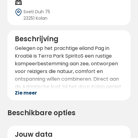
Sveti Duh 75
23251 Kolan
Beschrijving
Gelegen op het prachtige eiland Pag in
Kroatië is Terra Park SpiritoS een rustige
kampeerbestemming aan zee, ontworpen
voor reizigers die natuur, comfort en
ontspanning willen combineren. Direct aan
de Adriatische kust bij het dorp Kolan geniet
Zie meer
de camping van een spectaculair uitzicht op
de kristalheldere zee en het
indrukwekkende Velebit-gebergte. Het
Beschikbare opties
terrein is bijzonder populair bij gasten die op
zoek zijn naar camperplaatsen in Kroatië,
ruime kampeerplaatsen en moderne
Jouw data