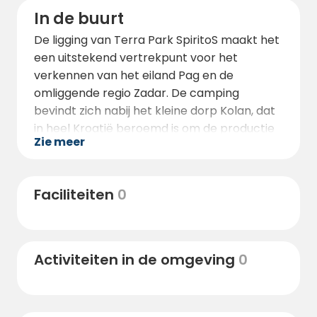
omgeving biedt Terra Park SpiritoS een
In de buurt
onvergetelijke kampeerervaring op een van
De ligging van Terra Park SpiritoS maakt het
de meest unieke eilanden van Kroatië.
een uitstekend vertrekpunt voor het
verkennen van het eiland Pag en de
omliggende regio Zadar. De camping
bevindt zich nabij het kleine dorp Kolan, dat
in heel Kroatië beroemd is om de productie
Zie meer
van de legendarische Pag-kaas. Liefhebbers
van kaas mogen een bezoek aan lokale
producenten, zoals de kaasmakerij Gligora,
Faciliteiten
0
op slechts een korte rijafstand van de
camping, niet overslaan.
In de directe omgeving liggen verschillende
Activiteiten in de omgeving
0
prachtige stranden, waaronder Sveti Duh
Beach direct naast de camping en Čista
Beach, op ongeveer 1–2 km afstand. De
kustlijn staat bekend om haar kristalheldere