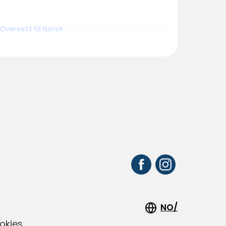
Oversett til Norsk
r
NO/
okies