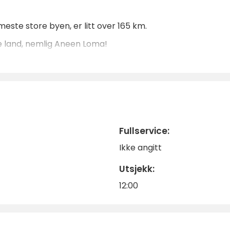
ste store byen, er litt over 165 km.
e land, nemlig Aneen Loma!
Fullservice:
Ikke angitt
Utsjekk:
12:00