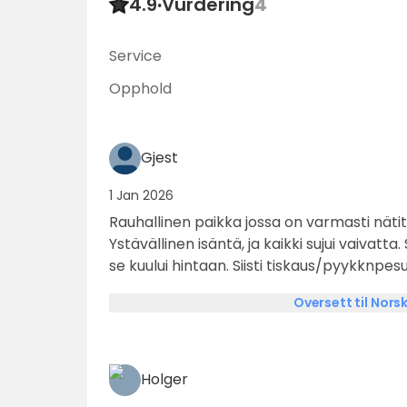
4.9
·
Vurdering
4
Service
Opphold
Gjest
1 Jan 2026
Rauhallinen paikka jossa on varmasti nät
Ystävällinen isäntä, ja kaikki sujui vaivatta
se kuului hintaan. Siisti tiskaus/pyykknpes
myös makkaranpaistopaikka. Tulossa lisää
Oversett til Nors
kaudelle.
Holger