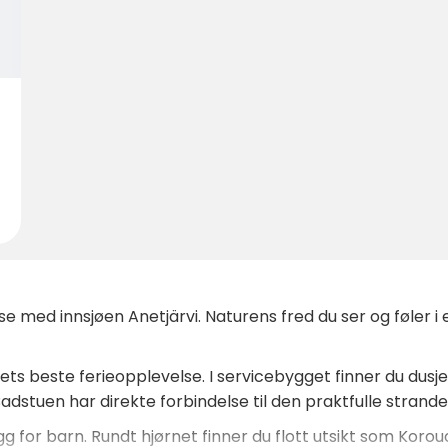
else med innsjøen Anetjärvi. Naturens fred du ser og føler 
 livets beste ferieopplevelse. I servicebygget finner du d
adstuen har direkte forbindelse til den praktfulle strande
g for barn. Rundt hjørnet finner du flott utsikt som Korouo