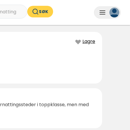
natting
SØK
Lagre
ernattingssteder i toppklasse, men med