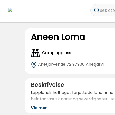
Søk ette
Aneen Loma
Campingplass
Anetjärventie 72
97980 Anetjärvi
Beskrivelse
Lapplands helt eget forjettede land finn
helt fantastisk natur og severdigheter. Her
Vis mer