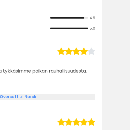
4.5
5.0
 ja tykkäsimme paikan rauhallisuudesta.
Oversett til Norsk