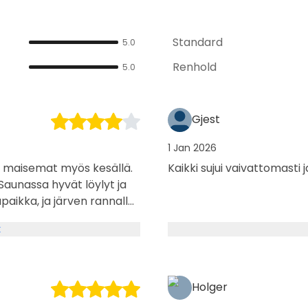
Standard
5.0
Renhold
5.0
Gjest
1 Jan 2026
it maisemat myös kesällä.
Kaikki sujui vaivattomasti
. Saunassa hyvät löylyt ja
upaikka, ja järven rannalla
 paikkoja seuraavalle
k
Holger