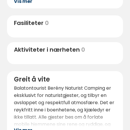
Vis mer
tradisjonell ungarsk mat eller smake på
regionale viner.
Bare en kort kjøretur unna ligger den
Fasiliteter
0
berømte Hévíz termiske innsjø, en naturlig
attraksjon man bare må besøke for
velværeentusiaster, kjent for sitt
Aktiviteter i nærheten
0
helbredende vann og spafasiliteter. Den
nærliggende byen Keszthely tilbyr kulturell
sightseeing med sitt imponerende
Festetics-palass, museer og livlige
Greit å vite
promenade.
Balatontourist Berény Naturist Camping er
Regionen er et paradis for syklister,
eksklusivt for naturistgjester, og tilbyr en
naturelskere og innsjøeventyrere, med
avslappet og respektfull atmosfære. Det er
båthavner og SUP-utleie tilgjengelig i
røykfritt inne i boenhetene, og kjæledyr er
nærheten. Enten du utforsker de
ikke tillatt. Alle gjester bes om å forlate
omkringliggende vinmarkene eller bare
mobile hjemmene sine rene og ryddige, og
nyter en fredelig solnedgang ved sivet, vil du