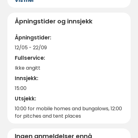
Vis mer
kaste avfallet på riktig måte.
finne mye å se og gjøre.
Parkering er tilgjengelig ved siden av
overnattingsstedet eller i nærheten.
Åpningstider og innsjekk
Sengetøy og ett håndkle per person er
inkludert, og skiftes ukentlig.
Åpningstider:
Kom og nyt en naturistferie i et av Europas
12/05 - 22/09
roligste og mest naturskjønne områder ved
Fullservice:
innsjøen – Balatontourist Berény Naturist
Ikke angitt
Camping tilbyr komfort, privatliv og natur i
perfekt harmoni.
Innsjekk:
15:00
Utsjekk:
10:00 for mobile homes and bungalows, 12:00
for pitches and tent places
Ingen anmeldelser ennå