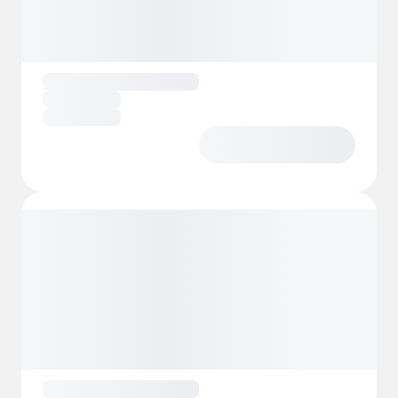
utformet. Nyt en restaurant og en snackbar
på stranden, avslappende massasje og
manikyr/pedikyr-tjenester, og
familiefasiliteter som et rom for baby og
mor og et barnebad. For sport og
rekreasjon kan gjestene spille
strandvolleyball, petanque, bordtennis,
badminton, minigolf og til og med stor
utendørs sjakk. I høysesongen tilbyr et
komplett animasjonsprogram kreative
workshops, spill og sosiale aktiviteter for alle
aldre.
Hvis du ser etter en naturistcampingplass
som tilbyr både ro og komfort, er Berény
Naturist Camping en unik opplevelse ved
bredden av Balatonsjøen.