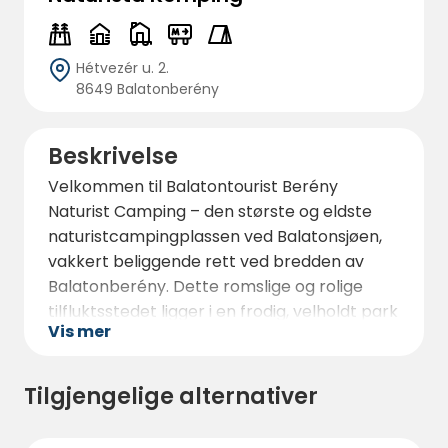
Hétvezér u. 2.
8649 Balatonberény
Beskrivelse
Velkommen til Balatontourist Berény
Naturist Camping – den største og eldste
naturistcampingplassen ved Balatonsjøen,
vakkert beliggende rett ved bredden av
Balatonberény. Dette romslige og rolige
tilfluktsstedet ligger i en frodig, velholdt park
Vis mer
og er omgitt av siv, og tilbyr en unik
naturistferieopplevelse midt i naturen.
Tilgjengelige alternativer
Campingplassen strekker seg langs en stor
vannkant, og kan skilte med Balatonsjøens
største sirkulære solplattform,