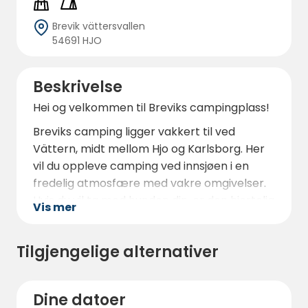
Brevik vättersvallen
54691 HJO
Beskrivelse
Hei og velkommen til Breviks campingplass!
Breviks camping ligger vakkert til ved
Vättern, midt mellom Hjo og Karlsborg. Her
vil du oppleve camping ved innsjøen i en
fredelig atmosfære med vakre omgivelser.
Hvis du vil ta med hunden din, er den hjertelig
Vis mer
velkommen hos oss.
Her finner du store plasser for
Tilgjengelige alternativer
campingvogner og bobiler med og uten
strøm. Tomtene nærmest sjøen ligger bare
70 meter fra kysten. Nede ved vannet finner
Dine datoer