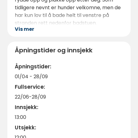
vann.
tidligere nevnt er hunder velkomne, men de
Men det er selvsagt festningen i Karlsborg
har kun lov til å bade helt til venstre på
som tiltrekker seg mest. En fantastisk
stranden rett nedenfor badstuen.
Vis mer
bygning hvor du kan oppleve en rekke
Badstue må bestilles på forhånd i
eventyr og aktiviteter.
resepsjonen. Tømming av gråvann skjer på
Hvis du fortsetter nordover fra Karlsborg,
bensinstasjonen. Tømming av latriner skjer
Åpningstider og innsjekk
finner du også Tiveden. Her har du utrolig
ved «oasen».
vakker natur som innbyr til både fotturer og
Åpningstider:
Hjertelig velkommen til Breviks
sykling.
campingplass!
01/04 - 28/09
Fullservice:
22/06-28/09
Innsjekk:
13:00
Utsjekk:
12:00