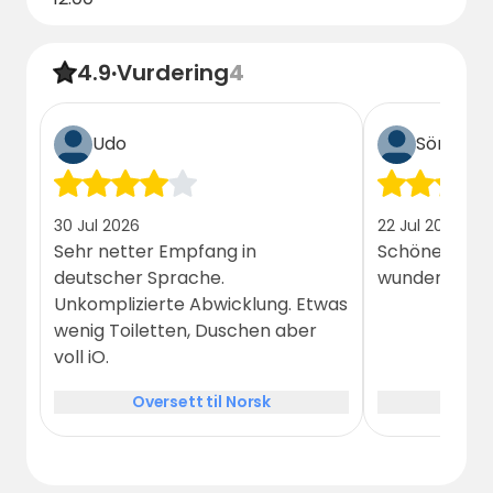
4.9
·
Vurdering
4
Udo
Sönke
30 Jul 2026
22 Jul 2026
Sehr netter Empfang in
Schöner Camp
deutscher Sprache.
wunderbaren
Unkomplizierte Abwicklung. Etwas
wenig Toiletten, Duschen aber
voll iO.
Oversett til Norsk
Over