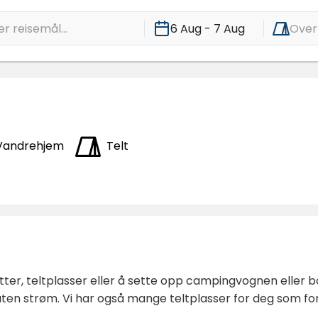
r reisemål...
6 Aug - 7 Aug
Over
Vandrehjem
Telt
er, teltplasser eller å sette opp campingvognen eller bob
en strøm. Vi har også mange teltplasser for deg som for