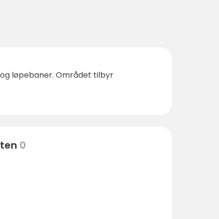
er og løpebaner. Området tilbyr
eten
0