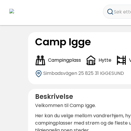
Søk ette
Camp Igge
Campingplass
Hytte
Simbadsvägen 25
825 31 IGGESUND
Beskrivelse
Velkommen til Camp Igge.
Her kan du velge mellom vandrerhjem, hytt
campingplasser med strøm og de fleste ut
tilgjengelig noen steder.