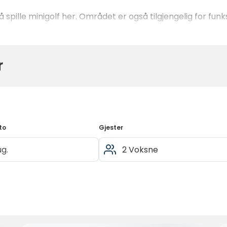
gså spille minigolf her. Området er også tilgjengelig for f
r
to
Gjester