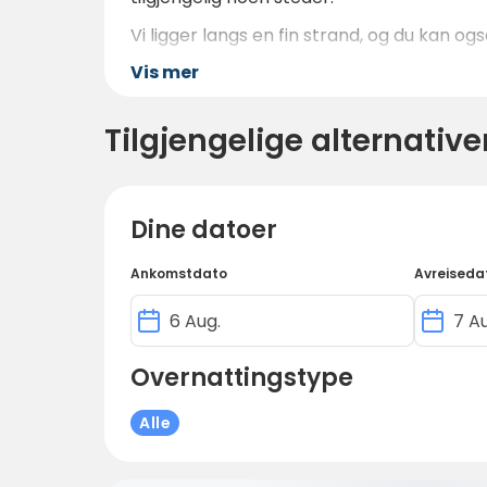
Vi ligger langs en fin strand, og du kan o
Vis mer
Tilgjengelige alternative
Dine datoer
Ankomstdato
Avreiseda
Overnattingstype
Alle