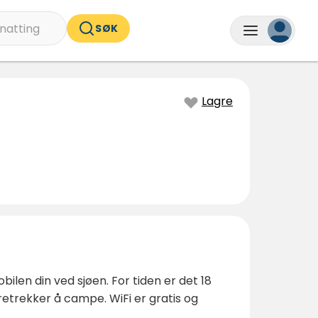
natting
SØK
Lagre
ilen din ved sjøen. For tiden er det 18
etrekker å campe. WiFi er gratis og