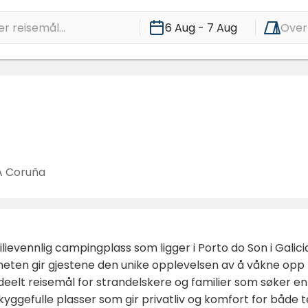
r reisemål...
6 Aug - 7 Aug
Over
 A Coruña
evennlig campingplass som ligger i Porto do Son i Galicia
eten gir gjestene den unike opplevelsen av å våkne opp b
t ideelt reisemål for strandelskere og familier som søker e
ggefulle plasser som gir privatliv og komfort for både t