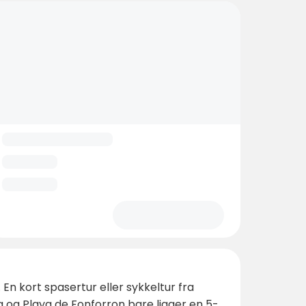
En kort spasertur eller sykkeltur fra
 og Playa de Fonforron bare ligger en 5-