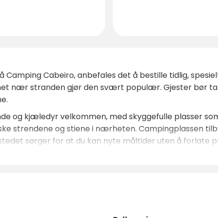
på Camping Cabeiro, anbefales det å bestille tidlig, spe
et nær stranden gjør den svært populær. Gjester bør t
ne.
sende og kjæledyr velkommen, med skyggefulle plasser som 
orske strendene og stiene i nærheten. Campingplassen til
stedet sørger for at du kan nyte måltider uten å forlate p
den umiddelbare tilgangen til stranden, tilbyr den omkrin
istoriske steder. Enten du velger å slappe av på sanden, p
Santiago de Compostela, er Camping Cabeiro det perfekte
les på det sterkeste for å sikre deg den ideelle plassen på