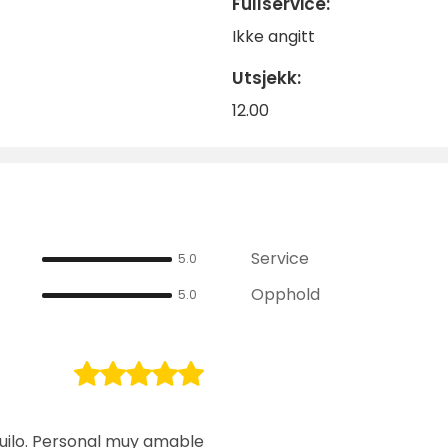
Fullservice:
Ikke angitt
Utsjekk:
12.00
Service
5.0
Opphold
5.0
uilo. Personal muy amable