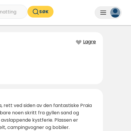
natting
SØK
Lagre
, rett ved siden av den fantastiske Praia
are noen skritt fra gyllen sand og
n avslappende kystferie. Plassen er
elt, campingvogner og bobiler.