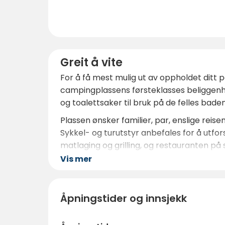
Greit å vite
For å få mest mulig ut av oppholdet ditt 
campingplassens førsteklasses beliggenh
og toalettsaker til bruk på de felles bade
Plassen ønsker familier, par, enslige rei
Sykkel- og turutstyr anbefales for å utf
matlaging og grilling, og restauranten på 
Vis mer
Selv om mye av ferien kan tilbringes med 
utendørsaktiviteter, kulturelle besøk og h
naturreservater eller ta en dagstur til 
Åpningstider og innsjekk
opphold i Galicia. Tidlig bestilling anbefa