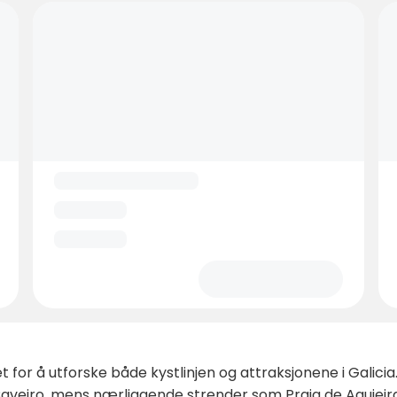
for å utforske både kystlinjen og attraksjonene i Galicia. 
Caveiro, mens nærliggende strender som Praia de Aguieira