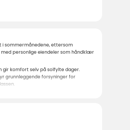
sielt i sommermånedene, ettersom
a med personlige eiendeler som håndklær
gir komfort selv på solfylte dager.
byr grunnleggende forsyninger for
lassen.
gliggende regionen et vell av
adle kajakk langs kysten, utforske
 utgangspunktet for et minneverdig
 denne idylliske beliggenheten ved sjøen.