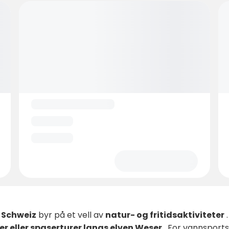
 Schweiz
byr på et vell av
natur- og fritidsaktiviteter
.
rer eller spaserturer langs elven Weser
. For vannsports