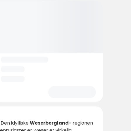
 Den idylliske
Weserbergland-
regionen
entusiaster er Weser et virkelig