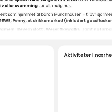
liv eller svømming
, er alt mulig her.
jent som hjemmet til baron Münchhausen – tilbyr sjarme
REWE, Penny, et drikkemarked (inkludert gassflasker
Hameln
,
Bevern slott
,
Weser Skywalks
, samt
naturpa
Aktiviteter i nærh