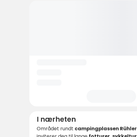
I nærheten
Området rundt
campingplassen Rühler
inviterer deg til lange
fotturer, sykkeltu