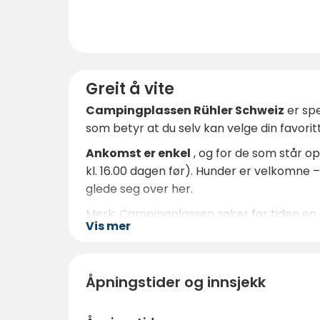
Greit å vite
Campingplassen Rühler Schweiz
er spe
som betyr at du selv kan velge din favorit
Ankomst er enkel
, og for de som står opp
kl. 16.00 dagen før). Hunder er velkomne – 
glede seg over her.
Merk: Campingplassen søker for tiden en o
Vis mer
kontaktpunktet for drikke og snacks.
Tips:
Hvis du vil slappe av ved vannet, få l
Bestill på forhånd
, spesielt i sommermå
Åpningstider og innsjekk