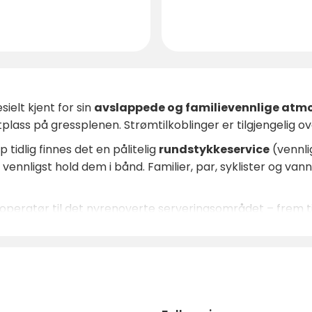
sielt kjent for sin
avslappede og familievennlige atm
tplass på gressplenen. Strømtilkoblinger er tilgjengelig o
 tidlig finnes det en pålitelig
rundstykkeservice
(vennli
vennligst hold dem i bånd. Familier, par, syklister og vann
peratør til det nyrenoverte serveringsområdet – frem til 
itt mosjon eller bare lytte til den milde skvulpingen fra e
nedene – det er stor etterspørsel etter plasser.