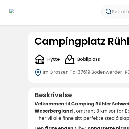
Søk ette
Campingplatz Rühl
Hytte
Bobilplass
Im Grossen Tal
37619 Bodenwerder-R
Beskrivelse
Velkommen til Camping Rühler Schwe
Weserbergland
, omtrent 3 km sør for B
– her vil alle finne sitt perfekte sted å sl
Den
flate engen
tilbyr
opparterte plass