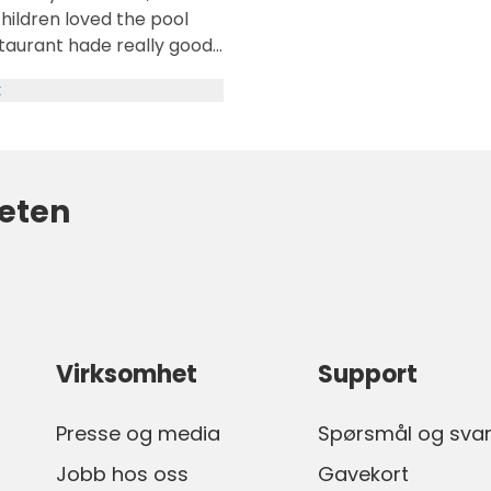
taurant hade really good
mmend a stay 🥰🥰🥰
k
eten
Virksomhet
Support
Presse og media
Spørsmål og sva
Jobb hos oss
Gavekort