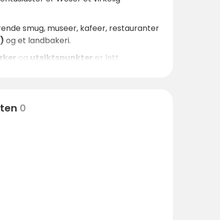
rende smug, museer, kafeer, restauranter
)
og et landbakeri.
rker
og
utsiktspunkter
er lett
eten
0