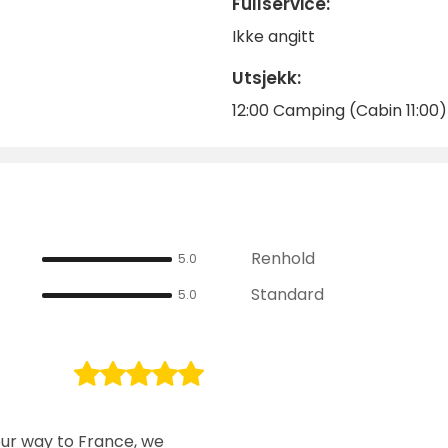
Fullservice:
Ikke angitt
Utsjekk:
12:00 Camping (Cabin 11:00)
Renhold
5.0
Standard
5.0
our way to France, we