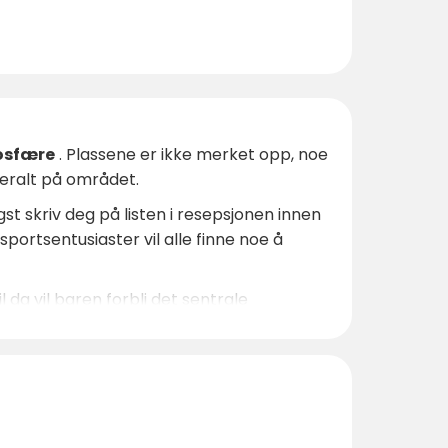
osfære
. Plassene er ikke merket opp, noe
veralt på området.
gst skriv deg på listen i resepsjonen innen
sportsentusiaster vil alle finne noe å
da vil baren forbli det sentrale
lven Weser, er dette det perfekte stedet.