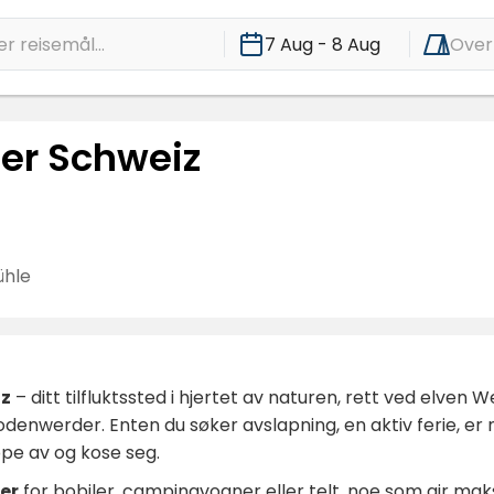
r reisemål...
7 Aug - 8 Aug
Over
er Schweiz
ühle
iz
– ditt tilfluktssted i hjertet av naturen, rett ved elven 
odenwerder. Enten du søker avslapning, en aktiv ferie, er
appe av og kose seg.
er
for bobiler, campingvogner eller telt, noe som gir maksim