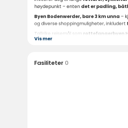
høydepunkt – enten
det er padling, båt
Byen Bodenwerder, bare 3 km unna
– k
og diverse shoppingmuligheter, inkludert
Tallrike reisemål som
rottefangerbyen 
Vis mer
tilgjengelige med bil eller sykkel.
Fasiliteter
0