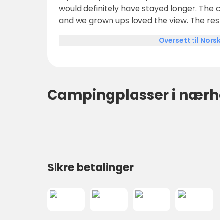
would definitely have stayed longer. The children loved the pool
and we grown ups loved the view. The res
schnitzel and feta cheese. We truly reco
Oversett til Nors
Campingplasser i nærh
Sikre betalinger