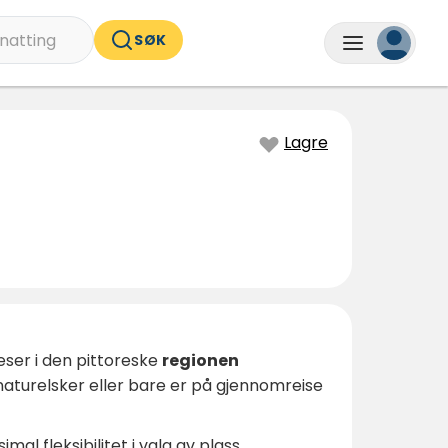
natting
SØK
Lagre
Weser i den pittoreske
regionen
 naturelsker eller bare er på gjennomreise
al fleksibilitet i valg av plass.