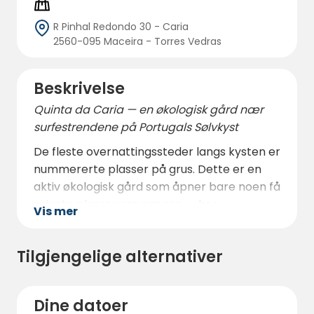
R Pinhal Redondo 30 - Caria
2560-095 Maceira - Torres Vedras
Beskrivelse
Quinta da Caria — en økologisk gård nær
surfestrendene på Portugals Sølvkyst
De fleste overnattingssteder langs kysten er
nummererte plasser på grus. Dette er en
aktiv økologisk gård som åpner bare noen få
private plasser om gangen — her
Vis mer
ankommer du som gjest, ikke som et
nummer.
Tilgjengelige alternativer
Morgener betyr kaffe under trærne og, hvis
du ønsker, en kasse med økologiske
grønnsaker høstet samme ettermiddag
Dine datoer