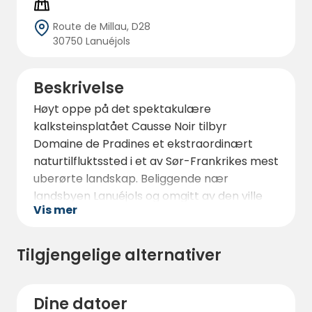
Route de Millau, D28
30750 Lanuéjols
Beskrivelse
Høyt oppe på det spektakulære
kalksteinsplatået Causse Noir tilbyr
Domaine de Pradines et ekstraordinært
naturtilfluktssted i et av Sør-Frankrikes mest
uberørte landskap. Beliggende nær
landsbyen Lanuéjols og omgitt av den ville
Vis mer
skjønnheten i Cévennes nasjonalpark, ligger
dette unike feriemålet på rundt 900 meters
høyde, noe som gir forfriskende
Tilgjengelige alternativer
sommertemperaturer og fantastisk
panoramautsikt.
Dine datoer
Dette tidligere tempelriddergodset er