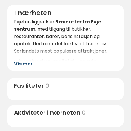
I nærheten
Evjetun ligger kun
5 minutter fra Evje
sentrum
, med tilgang til butikker,
restauranter, barer, bensinstasjon og
apotek. Herfra er det kort vei til noen av
Sørlandets mest populære attraksjoner.
Mineralparken
,
TrollAktiv
, og
Evje
Vis mer
Aktivitetspark
ligger alle innen
10
minutters kjøring
, og tilbyr rafting, klatring,
zipline, gruvevandring og mye mer for hele
Fasiliteter
0
familien. Det finnes også flere flotte
badeplasser i området, både i Otra og
nærliggende vann.
Aktiviteter i nærheten
0
For deg som liker fotturer og sykkelturer,
byr nærområdet på rolige skogsveier og
naturstier, rett utenfor døra. Om vinteren