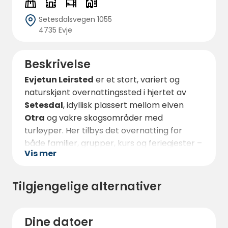
Setesdalsvegen 1055
4735 Evje
Beskrivelse
Evjetun Leirsted
er et stort, variert og
naturskjønt overnattingssted i hjertet av
Setesdal
, idyllisk plassert mellom elven
Otra
og vakre skogsområder med
turløyper. Her tilbys det overnatting for
både familier, grupper, kurs og feriegjester –
Vis mer
enten du kommer med telt, bobil,
campingvogn eller ønsker å bo i hytte,
leilighet eller rom.
Tilgjengelige alternativer
Anlegget har hele
45 campingplasser med
strøm
, delt inn i fem felt med god plass. Du
Dine datoer
kan også velge blant
14 hytter
– fra enkle