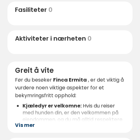
alternativer i området, inkludert
fotturer og
Fasiliteter
0
terrengsykling
på merkede stier, samt
klatring og vannsport
som windsurfing,
kitesurfing, kajakkpadling og fisking. Videre
Aktiviteter i nærheten
0
tilbyr Ebro-deltaet, et av Spanias viktigste
økosystemer, unike muligheter for
fugletitting og båtturer gjennom rismarker
og laguner.
Greit å vite
For matelskere er L'Ampolla et must-see
Før du besøker
Finca Ermita
, er det viktig å
reisemål, hvor du kan nyte fersk sjømat som
vurdere noen viktige aspekter for et
østers, blåskjell, muslinger og reker
,
bekymringsfritt opphold:
samt utsøkte tradisjonelle risretter som
fideuà og arroz a banda
.
Kjæledyr er velkomne:
Hvis du reiser
med hunden din, er den velkommen på
eiendommen, og du må alltid respektere
Vis mer
stedets regler.
Aktiviteter i nærheten:
Fra strender og