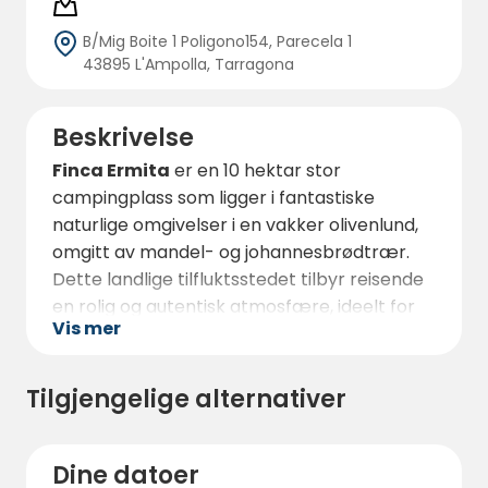
B/Mig Boite 1 Poligono154, Parecela 1
43895 L'Ampolla, Tarragona
Beskrivelse
Finca Ermita
er en 10 hektar stor
campingplass som ligger i fantastiske
naturlige omgivelser i en vakker olivenlund,
omgitt av mandel- og johannesbrødtrær.
Dette landlige tilfluktsstedet tilbyr reisende
en rolig og autentisk atmosfære, ideelt for
Vis mer
de som ønsker å koble av og nyte naturen
på sitt beste.
Tilgjengelige alternativer
Campingplassen er spesielt designet for
bobiler og tilbyr rikelig og komfortabel
parkering. Her kan gjestene nyte en
Dine datoer
spektakulær utsikt over Ebro-deltaet, et