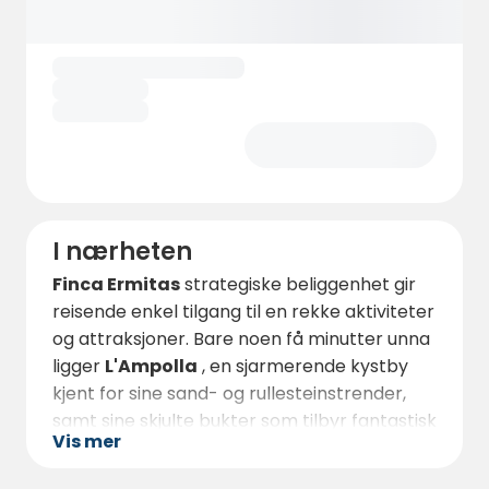
I nærheten
Finca Ermitas
strategiske beliggenhet gir
reisende enkel tilgang til en rekke aktiviteter
og attraksjoner. Bare noen få minutter unna
ligger
L'Ampolla
, en sjarmerende kystby
kjent for sine sand- og rullesteinstrender,
samt sine skjulte bukter som tilbyr fantastisk
Vis mer
natur.
Sports- og eventyrlystne vil finne en rekke