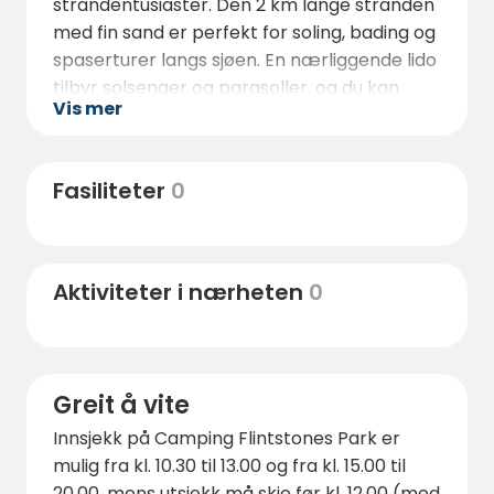
strandentusiaster. Den 2 km lange stranden
med fin sand er perfekt for soling, bading og
spaserturer langs sjøen. En nærliggende lido
tilbyr solsenger og parasoller, og du kan
Vis mer
nyte frokost, lunsj eller middag bare noen få
skritt fra stranden.
Den sjarmerende byen Scicli, kjent for sin
Fasiliteter
0
barokkarkitektur og historiske sjarm, ligger
bare en kort kjøretur unna og er absolutt
verdt et besøk. Innenfor en radius på 1 km
Aktiviteter i nærheten
0
finner du supermarkeder, en slakter, en
tobakksforhandler og mer, noe som gjør
daglige ærender enkle og praktiske. Lokale
leverandører kommer også daglig til
Greit å vite
campingplassen med ferske råvarer og
sicilianske spesialiteter.
Innsjekk på Camping Flintstones Park er
mulig fra kl. 10.30 til 13.00 og fra kl. 15.00 til
For natur- og eventyrelskere tilbyr området
20.00, mens utsjekk må skje før kl. 12.00 (med