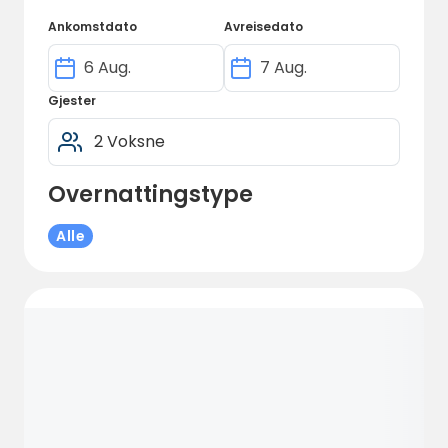
fullstendig avslapning.
Ankomstdato
Avreisedato
Gjester
Overnattingstype
Alle