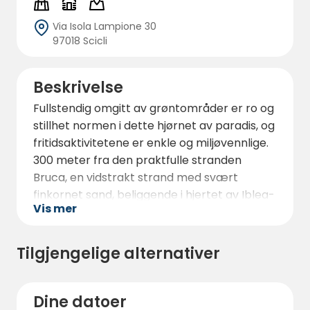
Via Isola Lampione 30
97018 Scicli
Beskrivelse
Fullstendig omgitt av grøntområder er ro og
stillhet normen i dette hjørnet av paradis, og
fritidsaktivitetene er enkle og miljøvennlige.
300 meter fra den praktfulle stranden
Bruca, en vidstrakt strand med svært
finkornet sand, beliggende i hjertet av Iblea-
Vis mer
kysten ved Ragusa.
Et stille miljø, i tett kontakt med naturen. Det
naturlige svømmebassenget uthugget i stein
Tilgjengelige alternativer
og de mange grillplassene plassert rundt på
området er våre sterke sider. Besøk oss for
å nyte ferien din på best mulig måte, i
Dine datoer