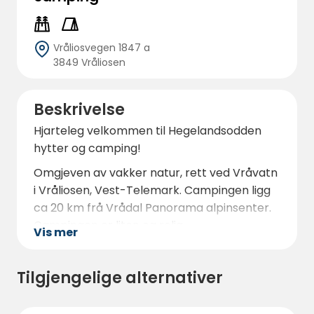
Vråliosvegen 1847 a
3849 Vråliosen
Beskrivelse
Hjarteleg velkommen til Hegelandsodden
hytter og camping!
Omgjeven av vakker natur, rett ved Vråvatn
i Vråliosen, Vest-Telemark. Campingen ligg
ca 20 km frå Vrådal Panorama alpinsenter.
Campingen er liten og rolig.
Vis mer
Fv 38 langs Vråvatn, og vegane i Vest
Telemark forøvrig, er svært god likt av
Tilgjengelige alternativer
motorsykkelister i Norge, og utlandet.
Plassen er ein fin overnattingstad for dei