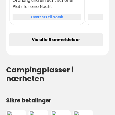
Ordnung und ein echt schöner
Platz für eine Nacht
Oversett til Norsk
Over
Vis alle 5 anmeldelser
Campingplasser i
nærheten
Sikre betalinger