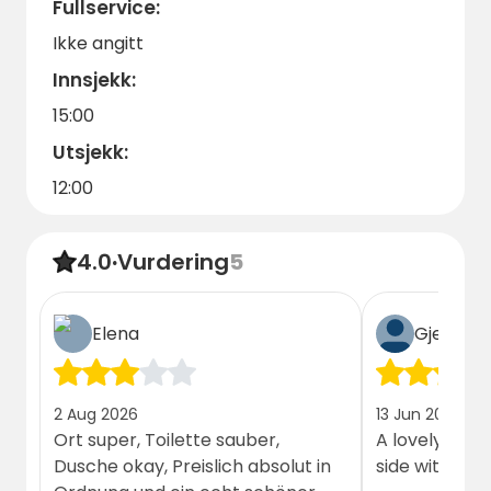
Fullservice:
Ikke angitt
Innsjekk:
15:00
Utsjekk:
12:00
4.0
·
Vurdering
5
Elena
Gjest
2 Aug 2026
13 Jun 2026
Ort super, Toilette sauber,
A lovely plac
Dusche okay, Preislich absolut in
side with uni