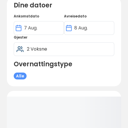
som skal over Suleskardvegen sidan den ligg
Dine datoer
midt imellom stavanger og Oslo.
Ankomstdato
Avreisedato
Gjester
Overnattingstype
Alle