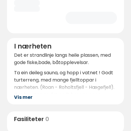
I nærheten
Det er strandlinje langs heile plassen, med
gode fiske,bade, båtopplevelsar.
Ta ein deileg sauna, og hopp i vatnet ! Godt
turterreng, med mange fjelltoppar i
nærheten. (Roan - Roholtsfjell - Hægefjell).
Om hausten er det godt bær og sopp
Vis mer
terreng rundt Vråvatn.
Oppvaskmaskin og vaskemaskin er
Fasiliteter
0
tilgjengelig på sanitær og er gratis. Dusj er
også inkludert i overnatting.