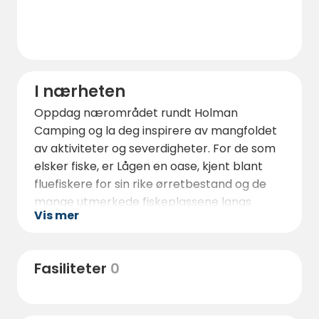
I nærheten
Oppdag nærområdet rundt Holman
Camping og la deg inspirere av mangfoldet
av aktiviteter og severdigheter. For de som
elsker fiske, er Lågen en oase, kjent blant
fluefiskere for sin rike ørretbestand og de
mange utmerkede fiskeplassene langs
Vis mer
elven. Følg vår tilrettelagte tursti langs
Lågen til Numedal Idrettsskole og utforsk
flere fantastiske fiskeplasser langs veien.
Fasiliteter
0
Ved Wårviken kan du ta en naturskjønn
spasertur over hengebrua til Rollags
bygdetun, hvor du kan fordype deg i