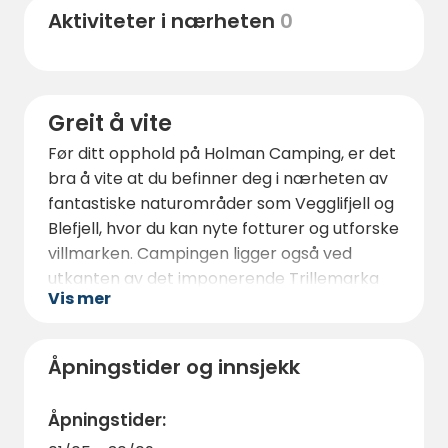
regionens historie og kultur. Besøk Rollag
Aktiviteter i nærheten
0
stavkirke og bymuseum for å oppleve det
rike kulturarvet og beundre den vakre
arkitekturen fra en svunnen tid. For den
eventyrlystne er Kleiv, Krinkerudkleiva og
Greit å vite
Kulthaug perfekte destinasjoner for å
Før ditt opphold på Holman Camping, er det
utforske Nordmannsslepa og få et glimt av
bra å vite at du befinner deg i nærheten av
historien.
fantastiske naturområder som Vegglifjell og
Blefjell, hvor du kan nyte fotturer og utforske
villmarken. Campingen ligger også ved
utkanten av det imponerende Trillemarka
Vis mer
naturreservatet, Norges største
naturreservat på 147 kvadratkilometer.
Åpningstider og innsjekk
Åpningstider: