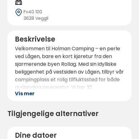
Fv40 100
3628 Veggli
Beskrivelse
Velkommen til Holman Camping – en perle
ved Lågen, bare en kort kjøretur fra den
sjarmerende byen Rollag. Med sin idylliske
beliggenhet på vestsiden av Lågen, tilbyr vår
campingplass et rolig tilfluktssted for både
avslapning og eventyr. Vi har 32
Vis mer
caravanplasser med strøm og 50
teltplasser, slik at uansett om du foretrekker
å bo i en komfortabel hytte eller slå opp ditt
Tilgjengelige alternativer
eget telt under stjernene, har vi noe for
enhver smak.
Dine datoer
Når du besøker oss, kan du også nyte full Wi-