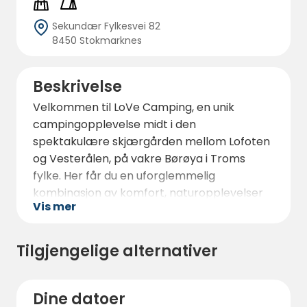
Sekundær Fylkesvei 82
8450 Stokmarknes
Beskrivelse
Velkommen til LoVe Camping, en unik
campingopplevelse midt i den
spektakulære skjærgården mellom Lofoten
og Vesterålen, på vakre Børøya i Troms
fylke. Her får du en uforglemmelig
kombinasjon av komfort, naturopplevelser
Vis mer
og nærhet til havet – kun 1 km fra sentrum
av Stokmarknes.
Tilgjengelige alternativer
Campingplassen er moderne og velutstyrt,
med flere oppmerkede bobil- og
campingvognplasser med strømuttak, samt
Dine datoer
gratis WiFi for alle gjester. Et nyoppusset