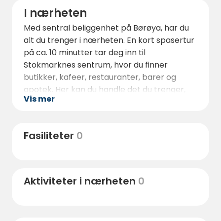
I nærheten
Med sentral beliggenhet på Børøya, har du
alt du trenger i nærheten. En kort spasertur
på ca. 10 minutter tar deg inn til
Stokmarknes sentrum, hvor du finner
butikker, kafeer, restauranter, barer og
apotek. Her kan du handle det du trenger,
Vis mer
eller bare nyte en kopp kaffe med utsikt
over havna.
Området rundt byr på fantastiske
Fasiliteter
0
naturopplevelser – ta en tur til fjells, besøk
lokale fiskevær eller legg ut på kajakktur i
den nordnorske skjærgården.
Aktiviteter i nærheten
0
Hurtigrutemuseet i Stokmarknes er også et
spennende reisemål, perfekt for både barn
og voksne som vil lære mer om norsk
kysthistorie.