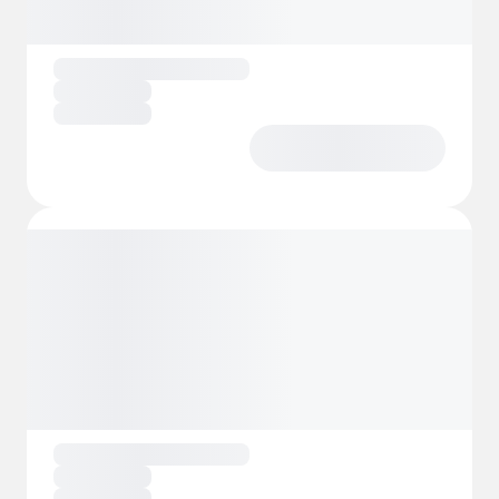
hjertelig velkommen til Restaurant Bølgen –
et sted hvor lokale råvarer og nordnorsk
matkultur står i fokus. På solrike dager kan
du nyte måltidet eller et glass vin på
terrassen med utsikt over havet og
majestetiske fjell.