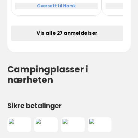
space, views,
Oversett til Norsk
Over
maintained facili
location to e
relaxing time.
Vis alle 27 anmeldelser
Campingplasser i
nærheten
Sikre betalinger