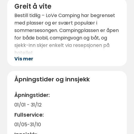
Greit å vite
Med Lofoten og Vesterålen rett utenfor
Bestill tidlig – LoVe Camping har begrenset
døren, er LoVe Camping det ideelle
med plasser og er svært populær i
utgangspunktet for utforskning og eventyr.
sommersesongen. Campingplassen er åpen
for både bobil, campingvogn og båt, og
sjekk-inn skjer enkelt via resepsjonen på
hotellet.
Vis mer
Husk å ta med badetøy for et sjøbad eller
jacuzzi, og gode sko for fjellturer i
nærområdet.
Åpningstider og innsjekk
Trenger du tips til opplevelser eller
Åpningstider:
spisesteder, hjelper personalet deg gjerne –
her får du en personlig og minneverdig
01/01 - 31/12
campingopplevelse i hjertet av nordnorsk
Fullservice:
natur.
01/05-31/10