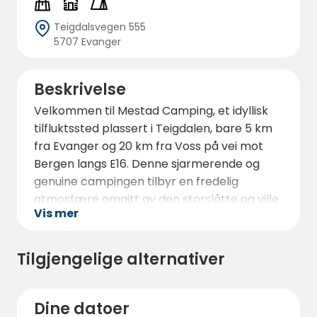
Teigdalsvegen 555
5707 Evanger
Beskrivelse
Velkommen til Mestad Camping, et idyllisk
tilfluktssted plassert i Teigdalen, bare 5 km
fra Evanger og 20 km fra Voss på vei mot
Bergen langs E16. Denne sjarmerende og
genuine campingen tilbyr en fredelig
atmosfære omgitt av den storslåtte og ville
Vis mer
naturen i Vestland. Med sine bratte fjellsider
og gamle fjellhager, gir dalen en unik
bakgrunn for ditt opphold.
Tilgjengelige alternativer
Mestad Camping er en liten og koselig
anlegg som fokuserer på å tilby en autentisk
Dine datoer
norsk campingopplevelse. Med plasser