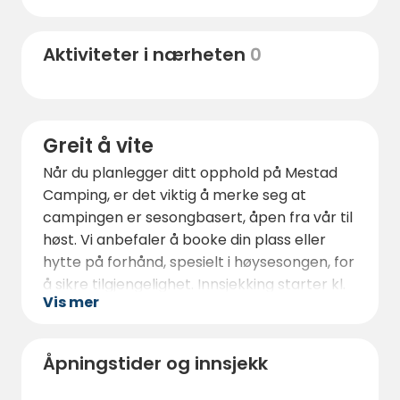
tilbud som rafting, paragliding, og
fjellklatring. Om vinteren forvandles
Aktiviteter i nærheten
0
området til et skieldorado, med skianlegg
som tiltrekker seg besøkende fra hele
verden. Året rundt kan du besøke lokale
museer og kunstgallerier som gir et innblikk i
Greit å vite
regionens rike historie og kultur.
Når du planlegger ditt opphold på Mestad
Camping, er det viktig å merke seg at
campingen er sesongbasert, åpen fra vår til
høst. Vi anbefaler å booke din plass eller
hytte på forhånd, spesielt i høysesongen, for
å sikre tilgjengelighet. Innsjekking starter kl.
Vis mer
14:00 og utsjekking er kl. 11:00.
For de som reiser med bil, er det god
parkeringskapasitet på stedet. Husk at
Åpningstider og innsjekk
Mestad Camping tilbyr en ekte