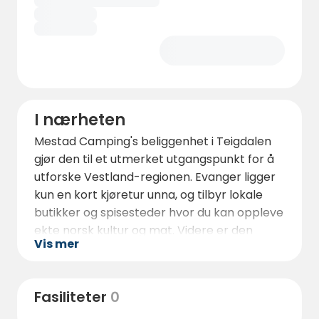
I nærheten
Mestad Camping's beliggenhet i Teigdalen
gjør den til et utmerket utgangspunkt for å
utforske Vestland-regionen. Evanger ligger
kun en kort kjøretur unna, og tilbyr lokale
butikker og spisesteder hvor du kan oppleve
ekte norsk kultur og mat. Videre er den
Vis mer
kjente byen Voss, kjent for sine
eventyrsporter og vakre landskap, bare 20
km unna.
Fasiliteter
0
Voss er ideelt for de eventyrlystne med