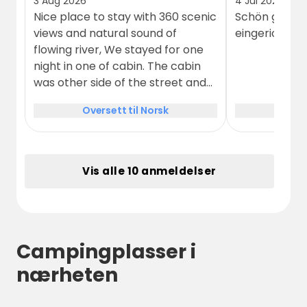
3 Aug 2026
4 Jul 2026
Nice place to stay with 360 scenic
Schön gelege
views and natural sound of
eingerichtet,
flowing river, We stayed for one
night in one of cabin. The cabin
was other side of the street and
main camping area alongwith
Oversett til Norsk
Over
facility building was on the other
side of the road but still value for
money
Vis alle 10 anmeldelser
Campingplasser i
nærheten