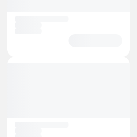
Utforsk de pittoreske omgivelsene med
fotturer eller sykling langs de naturskjønne
stiene, slik at du kan nyte områdets naturlige
skjønnhet. Campingplassen tilbyr også
diverse sportsfasiliteter, inkludert volleyball
og fotball, slik at det finnes noe for enhver
smak.