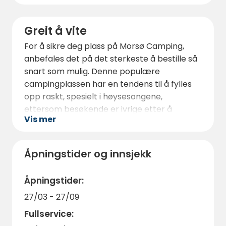
Greit å vite
For å sikre deg plass på Morsø Camping,
anbefales det på det sterkeste å bestille så
snart som mulig. Denne populære
campingplassen har en tendens til å fylles
opp raskt, spesielt i høysesongene,
ettersom besøkende er ivrige etter å
Vis mer
oppleve roen og den naturlige skjønnheten i
området. Morsø Camping ønsker kjæledyr
velkommen, og sørger for at dine firbeinte
Åpningstider og innsjekk
følgesvenner kan bli med på
campingeventyret. I tillegg tilbyr
Åpningstider:
campingplassen Wi-Fi-tilkobling, slik at du
27/03 - 27/09
kan holde kontakten med dine kjære og
dele dine minneverdige opplevelser.
Fullservice:
Forbered deg på en uforglemmelig