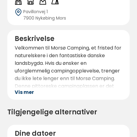
Pavillonvej 1
7900 Nykøbing Mors
Beskrivelse
Velkommen til Morsø Camping, et fristed for
naturelskere i den fantastiske danske
landsbygda. Hvis du ønsker en
uforglemmelig campingopplevelse, trenger
du ikke lete lenger enn til Morsø Camping.
Denne pittoreske campingplassen er det
Vis mer
perfekte reisemålet for familier, par og
enslige reisende som ønsker å gjenopprette
kontakten med naturen og skape varige
Tilgjengelige alternativer
minner.
Fordyp deg i de rolige og fredelige
Dine datoer
omgivelsene på Morsø Camping. Denne