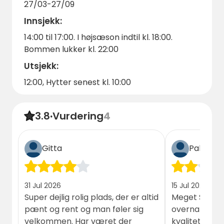
27/03-27/09
campingopplevelse på Morsø Camping og
Innsjekk:
bestill oppholdet ditt i dag!
14:00 til 17:00. I højsæson indtil kl. 18:00.
Bommen lukker kl. 22:00
Utsjekk:
12:00, Hytter senest kl. 10:00
3.8
·
Vurdering
4
Gitta
Palle lau
31 Jul 2026
15 Jul 2026
Super dejlig rolig plads, der er altid
Meget Slidt h
pænt og rent og man føler sig
overnatning. F
velkommen. Har været der
kvalitet 😔