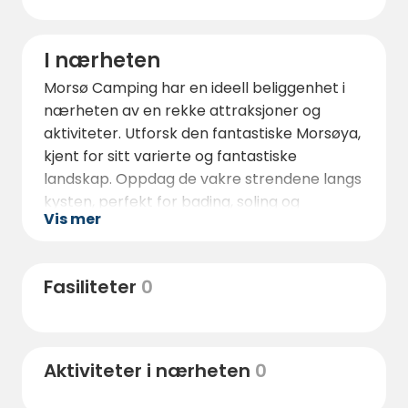
I nærheten
Morsø Camping har en ideell beliggenhet i
nærheten av en rekke attraksjoner og
aktiviteter. Utforsk den fantastiske Morsøya,
kjent for sitt varierte og fantastiske
landskap. Oppdag de vakre strendene langs
kysten, perfekt for bading, soling og
Vis mer
strandturer. Besøk Jesperhus blomsterpark
og dyrehage, hvor du kan beundre fargerike
blomster og møte en rekke dyr. Ikke gå
Fasiliteter
0
glipp av sjansen til å utforske den berømte
Hanklit-klippen, en storslått geologisk
formasjon som tilbyr panoramautsikt over
det omkringliggende landskapet.
Aktiviteter i nærheten
0