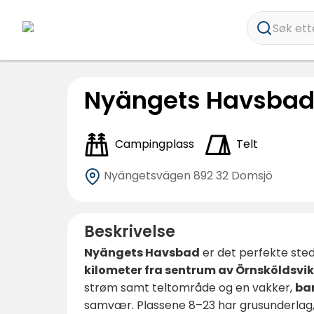
Søk ette
Nyängets Havsba
Campingplass
Telt
Nyängetsvägen
892 32 Domsjö
Beskrivelse
Nyängets Havsbad
er det perfekte sted
kilometer fra sentrum av Örnsköldsvik
strøm samt teltområde og en vakker,
ba
samvær. Plassene 8–23 har grusunderlag