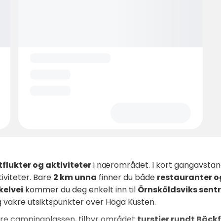
utflukter og aktiviteter
i nærområdet. I kort gangavstand
iviteter. Bare
2 km unna
finner du både
restauranter o
kelvei
kommer du deg enkelt inn til
Örnsköldsviks sent
g vakre utsiktspunkter over Höga Kusten.
ere campingplassen, tilbyr området
turstier rundt Bäck