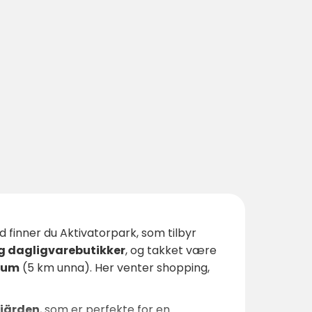
 finner du Aktivatorpark, som tilbyr
g dagligvarebutikker
, og takket være
rum
(5 km unna). Her venter shopping,
fjärden
, som er perfekte for en