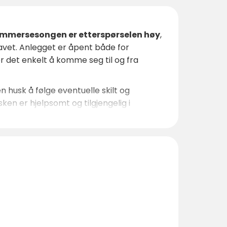
mmersesongen er etterspørselen høy
,
avet. Anlegget er åpent både for
r det enkelt å komme seg til og fra
 husk å følge eventuelle skilt og
en er hjelpsomt og tilgjengelig i
re et par minutter unna med bil.
en – er
Nyängets Havsbad et sted å