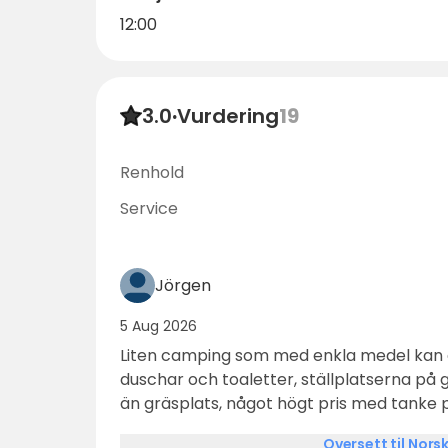
12:00
3.0
·
Vurdering
19
Renhold
Service
Jörgen
5 Aug 2026
Liten camping som med enkla medel kan g
duschar och toaletter, ställplatserna på g
än gräsplats, något högt pris med tanke p
med incheckning själv och ingen personal 
Oversett til Nors