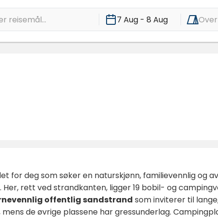
r reisemål...
7 Aug - 8 Aug
Over
d
et for deg som søker en naturskjønn, familievennlig og 
. Her, rett ved strandkanten, ligger 19 bobil- og campin
rnevennlig offentlig sandstrand
som inviterer til lang
, mens de øvrige plassene har gressunderlag. Campingp