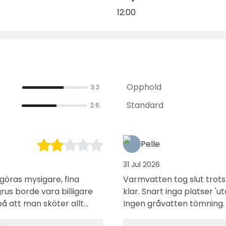
12:00
Opphold
3.2
Standard
2.6
Pelle
31 Jul 2026
öras mysigare, fina
Varmvatten tog slut trots låg
rus borde vara billigare
klar. Snart inga platser 'utan el' längre, trist. Dåligt med soplämning.
å att man sköter allt
Ingen gråvatten tömning.
på plats, svår
k