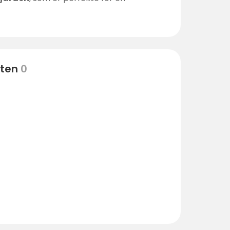
en av å være midt i naturen
.
eten
0