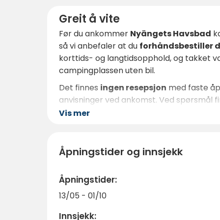
Greit å vite
Før du ankommer
Nyängets Havsbad
ka
så vi anbefaler at du
forhåndsbestiller d
korttids- og langtidsopphold, og takket
campingplassen uten bil.
Det finnes
ingen resepsjon
med faste åpn
anvisninger ved ankomst. Ved spørsmål fin
høysesongen.
Vis mer
Ønsker du å lage din egen mat, finnes de
Uansett om du kommer hit for et bad, en he
Åpningstider og innsjekk
lengte tilbake til.
Bestill din plass i dag
Åpningstider:
13/05 - 01/10
Innsjekk: