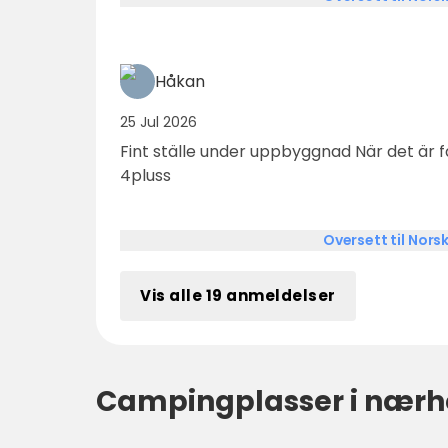
incheckning men kan berott på att swish h
en enkel camping som jag kan tänka mig 
Håkan
25 Jul 2026
Fint ställe under uppbyggnad När det är färdigt kommer det att
4pluss
Oversett til Nors
Vis alle 19 anmeldelser
Campingplasser i nærh