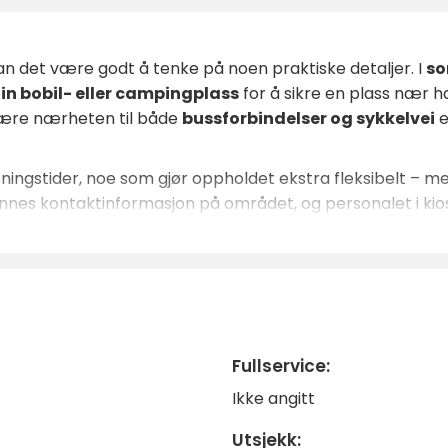
n det være godt å tenke på noen praktiske detaljer. I
so
in bobil- eller campingplass
for å sikre en plass nær h
 være nærheten til både
bussforbindelser og sykkelvei
e
ingstider, noe som gjør oppholdet ekstra fleksibelt – men
nes kontaktinformasjon på området, og personalet i kiosk
t gode
grillmuligheter
, og dagligvarebutikkene ligger ba
lg med familien, en lengre ferie eller en vintertur på is
 og opplev det beste av både havet og Höga Kusten!
Fullservice:
Ikke angitt
Utsjekk: