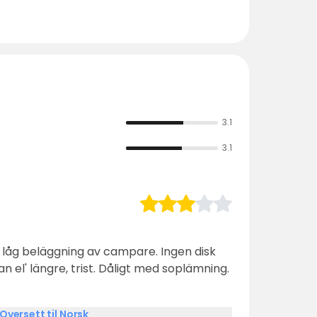
3.1
3.1
 beläggning av campare. Ingen disk
Oversett til Norsk