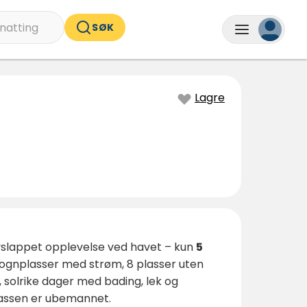
natting
SØK
Lagre
avslappet opplevelse ved havet – kun
5
gvognplasser med strøm, 8 plasser uten
e, solrike dager med bading, lek og
lassen er ubemannet.