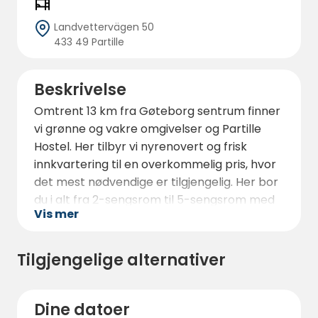
Landvettervägen 50
433 49 Partille
Beskrivelse
Omtrent 13 km fra Gøteborg sentrum finner
vi grønne og vakre omgivelser og Partille
Hostel. Her tilbyr vi nyrenovert og frisk
innkvartering til en overkommelig pris, hvor
det mest nødvendige er tilgjengelig. Her bor
du i alt fra 2-sengsrom til 5-sengsrom med
Vis mer
køyesenger. På Partille Hostel finner du
dusjer og toaletter i korridorene. Denne
enkelheten når det gjelder overnatting gjør
Tilgjengelige alternativer
at du kan føle deg hjemme, og
gjestekjøkkenet er ofte et møtepunkt hvor
mange nye kontakter kan knyttes.
Dine datoer