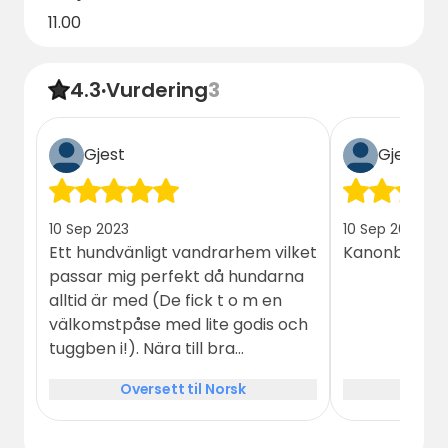
11.00
4.3
·
Vurdering
3
Gjest
Gjest
10 Sep 2023
10 Sep 2023
Ett hundvänligt vandrarhem vilket
Kanonbra sä
passar mig perfekt då hundarna
alltid är med (De fick t o m en
välkomstpåse med lite godis och
tuggben i!). Nära till bra
skogsområden att kunna gå i.
Oversett til Norsk
Over
Rekommenderar absolut för
hundägare!