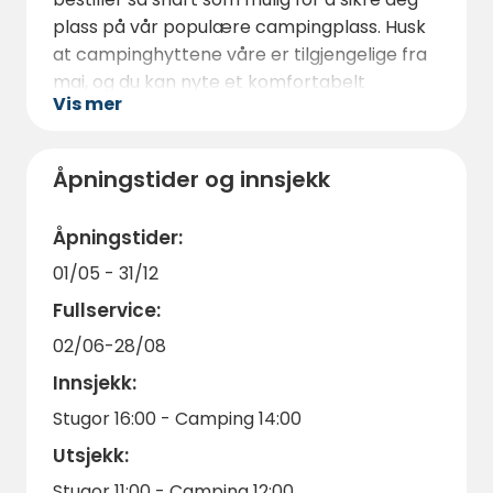
Dalälven eller utforskning av de
plass på vår populære campingplass. Husk
omkringliggende skogene og
at campinghyttene våre er tilgjengelige fra
naturreservatene.
mai, og du kan nyte et komfortabelt
Vis mer
opphold med alle fasiliteter du trenger.
Vi gleder oss til å ønske deg velkommen til
Rörholmsbadet Camping for en minneverdig
Åpningstider og innsjekk
og avslappende opplevelse ved bredden av
Dalälven.
Åpningstider:
01/05 - 31/12
Fullservice:
02/06-28/08
Innsjekk:
Stugor 16:00 - Camping 14:00
Utsjekk:
Stugor 11:00 - Camping 12:00