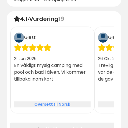
4.1
·
Vurdering
19
Gjest
Gjest
21 Jun 2026
26 Okt 2025
En väldigt mysig camping med
Trevlig person
pool och bad i älven. Vi kommer
var de enda
tillbaka inom kort
de gav oss d
Oversett til Norsk
Over