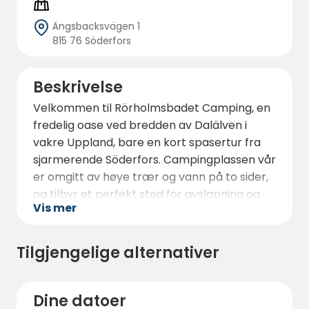
Ängsbacksvägen 1
815 76 Söderfors
Beskrivelse
Velkommen til Rörholmsbadet Camping, en
fredelig oase ved bredden av Dalälven i
vakre Uppland, bare en kort spasertur fra
sjarmerende Söderfors. Campingplassen vår
er omgitt av høye trær og vann på to sider,
og tilbyr et perfekt sted for avslapning og
Vis mer
eventyr.
Det er også mulighet for å svømme i
Tilgjengelige alternativer
bassenget, leie kajakk og SUP, spille tennis
eller minigolf og boule. Ta gjerne en
spasertur til vår vakre herregård, ta en drink
Dine datoer
i loungen eller nyt en middag i historiske