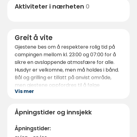
Aktiviteter i nærheten
0
nyte en vakker 18-hulls golfbane omgitt av
spektakulær natur. For historieinteresserte
er Flekkefjord, en sjarmerende kystby med
hvite trehus og en rik sjøfartshistorie, en
Greit å vite
perfekt destinasjon for en dagstur.
Gjestene bes om å respektere rolig tid på
For barnefamilier ligger den kjente
campingen mellom kl. 23:00 og 07:00 for å
Dyreparken i Kristiansand omtrent en times
sikre en avslappende atmosfære for alle.
kjøretur unna. Parken er en av Norges
Husdyr er velkomne, men må holdes i bånd.
største turistattraksjoner og byr på en
Bål og grilling er tillatt på anvist område,
fantastisk opplevelse for både barn og
men gjestene oppfordres til å følge
voksne.
Vis mer
eventuelle brannrestriksjoner som kan
gjelde i tørre perioder.
Wi-Fi er tilgjengelig rundt resepsjonen, og
Åpningstider og innsjekk
det er god mobildekning på campingen. For
å gjøre oppholdet enda mer komfortabelt,
Åpningstider:
anbefales det å ta med myggmiddel i