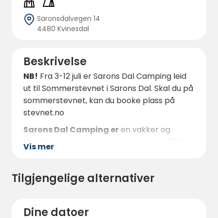
Saronsdalvegen 14
4480 Kvinesdal
Beskrivelse
NB!
Fra 3-12 juli er Sarons Dal Camping leid
ut til Sommerstevnet i Sarons Dal. Skal du på
sommerstevnet, kan du booke plass på
stevnet.no
Sarons Dal Camping er
en vakker og
romslig campingplass i Kvinesdal, kun 2,8 km
Vis mer
fra Liknes sentrum. Her kan besøkende nyte
et avslappende og naturnært opphold.
Tilgjengelige alternativer
Campingplassen har over 300 plasser for
bobiler, campingvogner og telt, alle plassert
i rolige omgivelser med fantastisk utsikt over
Dine datoer
det vakre landskapet. Når du kommer kan