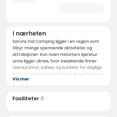
I nærheten
Sarons Dal Camping ligger i en region som
tilbyr mange spennende aktiviteter og
attraksjoner. Kun noen minutters kjøretur
unna ligger Liknes, hvor besøkende finner
restauranter, kafeer og butikker for daglige
innkjøp. I nærområdet finnes flere flotte tur-
Vis mer
og sykkelstier, og for de som liker vannsport,
er det muligheter for kano- og
kajakkpadling på Kvinaelva.
Fasiliteter
0
En av de mest populære attraksjonene i
nærheten er Utsikten Golfpark, som ligger
rundt 10 km unna. Her kan golfentusiaster