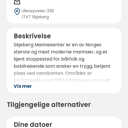
Ullerøyveien 336
1747 Skjeberg
Beskrivelse
Skjeberg Marinesenter er en av Norges
største og mest moderne marinaer, og et
kjent stoppested for båtfolk og
bobilreisende som ønsker en trygg, betjent
plass ved vannkanten. Området er
omfattende, med 1250 båtplasser og rundt
Vis mer
800 oppbevaringsplasser, noe som gjør det
til et storstilt marint knutepunkt snarere enn
en tradisjonell campingplass.
Tilgjengelige alternativer
Vi har en restaurant med full
skjenkebevilling.
Dine datoer