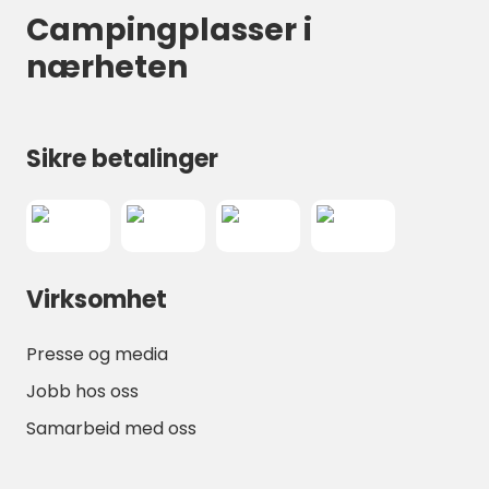
Hvis du er ute etter en trygg, fasiliteterrik
Campingplasser i
bobilplass ved vannet, er Skjeberg
nærheten
Marinesenter et sterkt og særegent valg.
Sikre betalinger
Virksomhet
Presse og media
Jobb hos oss
Samarbeid med oss