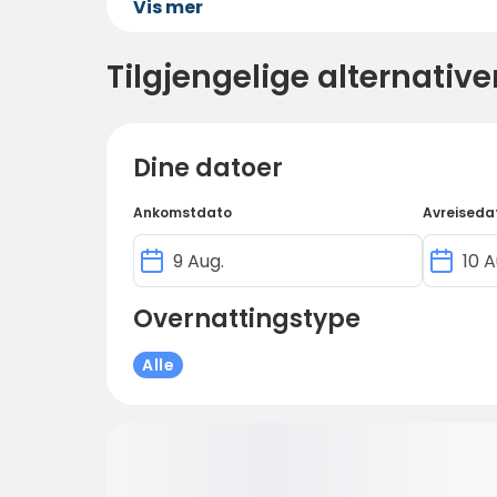
Vis mer
Tilgjengelige alternative
Dine datoer
Ankomstdato
Avreiseda
Overnattingstype
Alle