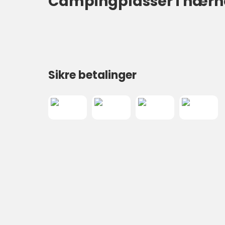
Campingplasser i nærh
Sikre betalinger