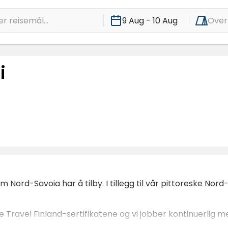
r reisemål...
9 Aug - 10 Aug
Over
i
 Nord-Savoia har å tilby. I tillegg til vår pittoreske Nord
ble Travel Finland-sertifikatene og vi jobber kontinuerlig