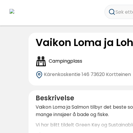
Søk ette
Vaikon Loma ja Loh
Campingplass
Kärenkoskentie 146
73620 Kortteinen
Beskrivelse
Vaikon Loma ja Salmon tilbyr det beste som
mange innsjøer å bade og fiske.
Vi har blitt tildelt Green Key og Sustaina