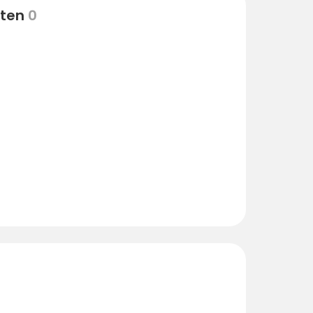
eten
0