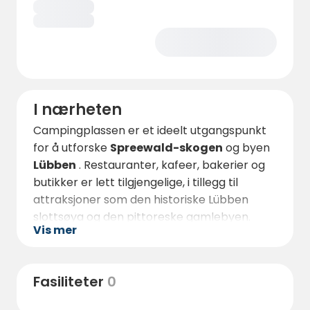
I nærheten
Campingplassen er et ideelt utgangspunkt
for å utforske
Spreewald-skogen
og byen
Lübben
. Restauranter, kafeer, bakerier og
butikker er lett tilgjengelige, i tillegg til
attraksjoner som den historiske Lübben
slottsøya og den pittoreske gamlebyen.
Vis mer
Regionen er spesielt kjent for
kanopadling,
båtturer og sykkelturer
. Sykkelstier som
Agurksykkelstien eller panoramaruter fører
Fasiliteter
0
direkte gjennom det sjarmerende