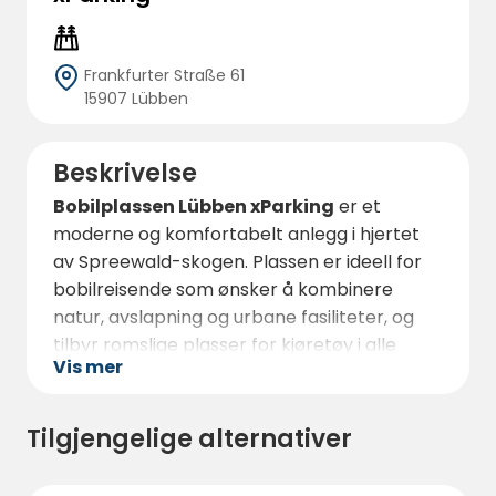
Frankfurter Straße 61
15907 Lübben
Beskrivelse
Bobilplassen Lübben xParking
er et
moderne og komfortabelt anlegg i hjertet
av Spreewald-skogen. Plassen er ideell for
bobilreisende som ønsker å kombinere
natur, avslapning og urbane fasiliteter, og
tilbyr romslige plasser for kjøretøy i alle
Vis mer
størrelser. Hver plass er asfaltert, oversiktlig
anlagt og godt vedlikeholdt, slik at du kan
nyte et fredelig opphold.
Tilgjengelige alternativer
Plassen tilbyr
vann- og avfallshåndtering
, strømtilkoblinger og velholdte