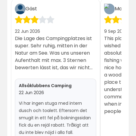
Gäst
Malte
22 Jun 2026
9 Sep 2025
Die Lage des Campingplatzes ist
This place wa
super. Sehr ruhig, mitten in der
wished for. R
Natur am See. Was uns unseren
absolutely st
Aufenthalt mit max. 3 Sternen
fishing with b
bewerten lässt ist, das wir nicht
nice host (th
das Haus bekommen haben,
a wood sauna. It’s a charm
welches wir gebucht haben.
place that has 
Allsåklubbens Camping
Gebucht hatten wir ein Haus mit
understand s
22 Jun 2026
interner Dusche und WC (wie auf
comments ab
Vi har ingen stuga med intern
der Internetseite dargestellt
when in natu
dusch och toalett. Eftersom det
grau), bekommen haben wir ein
people!
smugit in ett fel på bokningssidan
etwas in die Jahre gekommenes
fick du en rejäl rabatt. Tråkigt att
Haus mit entsprechender
du inte blev nöjd i alla fall.
Ausstattung ohne interner