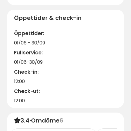
destination för hela familjen. För att
garantera din plats och få den bästa möjliga
Öppettider & check-in
upplevelsen, rekommenderas det att boka
online och i god tid.
Öppettider:
Välkommen till en oförglömlig vistelse vid
01/06 - 30/09
Allsåklubbens Camping, där naturen och
Fullservice:
kulturen möts.
01/06-30/09
Check-in:
12:00
Check-ut:
12:00
3.4
·
Omdöme
6