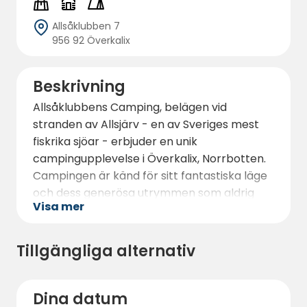
Allsåklubben 7
956 92 Överkalix
Beskrivning
Allsåklubbens Camping, belägen vid
stranden av Allsjärv - en av Sveriges mest
fiskrika sjöar - erbjuder en unik
campingupplevelse i Överkalix, Norrbotten.
Campingen är känd för sitt fantastiska läge
och dess generösa utrymmen som aldrig
Visa mer
känns trånga. Här finns cirka 20 elplatser
och möjlighet att campa på stora fria ytor,
vilket gör den idealisk för både tält och
Tillgängliga alternativ
husvagnar. För de som önskar mer
bekvämlighet finns tre stugor utrustade
med alla nödvändiga faciliteter.
Dina datum