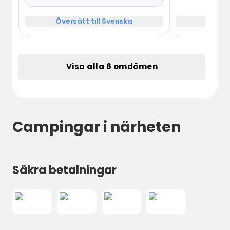
Dusche und einer Trockentoilette,
was absolut nicht dem
Översätt till Svenska
Översä
beworbenen Preis entsprach.
Visa alla 6 omdömen
Campingar i närheten
Säkra betalningar