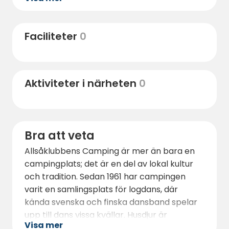
svampplockning. Dessutom, under juni och
juli kan besökare uppleva midnattssolen,
och mot slutet av augusti börjar norrskenet
Faciliteter
0
visa sig, vilket erbjuder en spektakulär
naturupplevelse.
Aktiviteter i närheten
0
Bra att veta
Allsåklubbens Camping är mer än bara en
campingplats; det är en del av lokal kultur
och tradition. Sedan 1961 har campingen
varit en samlingsplats för logdans, där
kända svenska och finska dansband spelar
upp till dans vissa kvällar. Husdjur är
Visa mer
välkomna, vilket gör det till en perfekt