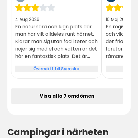
4 Aug 2026
10 Maj 2026
En naturnära och lugn plats där
En rogivande 
man har vilt alldeles runt hörnet.
och vilda djur
Klarar man sig utan faciliteter och
det fria är os
nöjer sig med el och vatten är det
förutom fåge
här en fantastisk plats. Det är
råmande koss
andra gången vi campar här.
Gårdsbutiken 
Översätt till Svenska
Översä
Nära till ett litet bad med
med mycket 
sandbotten och fint vatten.
Cykelavstånd till Valö cafe. En fin
gårdsbutik finns i anslutning till
Visa alla 7 omdömen
gården med ett stort utbud av
kött till grillen. Trevliga ägare. Vi
kommer garanterat åter!
Campingar i närheten