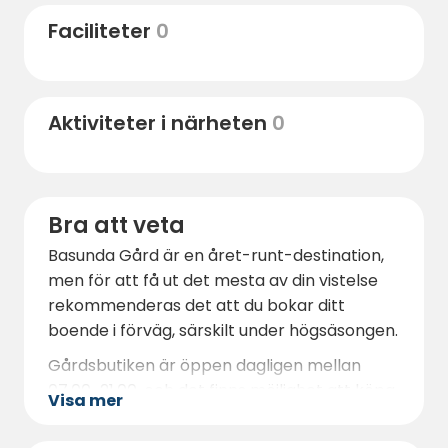
största urbergsgrottor, som ligger inom
Faciliteter
0
bekvämt avstånd och erbjuder spännande
utflyktsmöjligheter för både vuxna och barn.
För den som vill uppleva lite stadsliv ligger
Aktiviteter i närheten
0
Linköping
och
Vimmerby
inom en timmes
bilfärd, där du kan besöka välkända
attraktioner som
Linköpings domkyrka
eller
Astrid Lindgrens värld
.
Bra att veta
För dig som uppskattar natur och
Basunda Gård är en året-runt-destination,
avkoppling är Basunda Gård den perfekta
men för att få ut det mesta av din vistelse
basen för att upptäcka allt det vackra
rekommenderas det att du bokar ditt
Östergötland har att erbjuda.
boende i förväg, särskilt under högsäsongen.
Gårdsbutiken är öppen dagligen mellan
07.00-21.00, och det finns möjlighet att köpa
Visa mer
färdigpackade köttlådor om du beställer i
förväg.