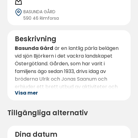
BASUNDA GÅRD
590 46 Rimforsa
Beskrivning
Basunda Gård
är en lantlig pärla belägen
vid sjön Björkern i det vackra landskapet
Östergötland. Gården, som har varit i
familjens ägo sedan 1933, drivs idag av
bröderna Ulrik och Jonas Saanum och
erbjuder ett brett utbud av aktiviteter och
Visa mer
faciliteter. Här kan du bo omgiven av
naturen och njuta av en genuin
lantgårdsupplevelse.
Tillgängliga alternativ
Förutom boende finns det också ett
gårdsslakteri där det produceras kött av
Dina datum
hög kvalitet från gårdens egna djur, samt en