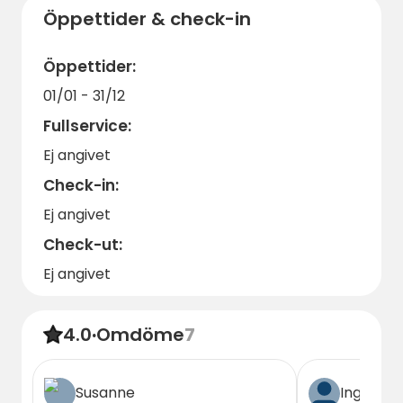
Öppettider & check-in
Ta med bekväma kläder för
utomhusaktiviteter och passa på att njuta
Öppettider:
av de lugna omgivningarna och de många
möjligheterna till avkoppling och äventyr.
01/01 - 31/12
Fullservice:
Ej angivet
Check-in:
Ej angivet
Check-ut:
Ej angivet
4.0
·
Omdöme
7
Susanne
Ingela B