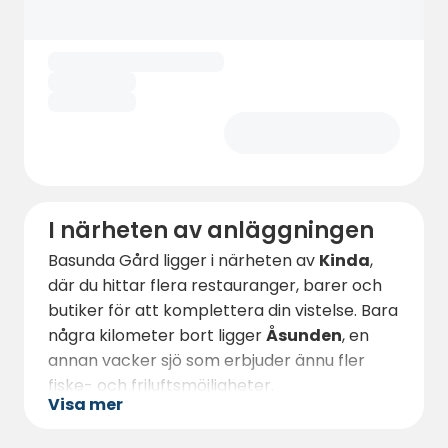
aktiva besökare.
I närheten av anläggningen
Basunda Gård ligger i närheten av
Kinda
,
där du hittar flera restauranger, barer och
butiker för att komplettera din vistelse. Bara
några kilometer bort ligger
Åsunden
, en
annan vacker sjö som erbjuder ännu fler
fiske- och friluftsmöjligheter.
Visa mer
Om du vill utforska lokala sevärdheter kan
du besöka
Trollegater
, en av Sveriges