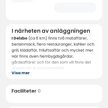
kommer att behöva ta fart upp. När du
kommer till toppen är det bara att följa de
röda stenarna som markerar platsen till
höger. Platserna är väl markerade så välj
den som passar just dig.
I närheten av anläggningen
I Delsbo
(ca 6 km) finns två mataffärer,
bensinmack, flera restauranger, kaféer och
grill, klädaffär, friluftsaffär och mycket mer.
Här finns även hembygdsgårdar,
gårdsaffärer och för den som vill finns det
dressin att hyra sommartid.
Visa mer
Ca 2 km bort ligger Glombosjön med
badplats
Köp fiskekort och prova lyckan i någon
Faciliteter
0
av de närliggande sjöarna
Besök gärna Öråsen utsiktstorn och
vandra upp på Blacksås