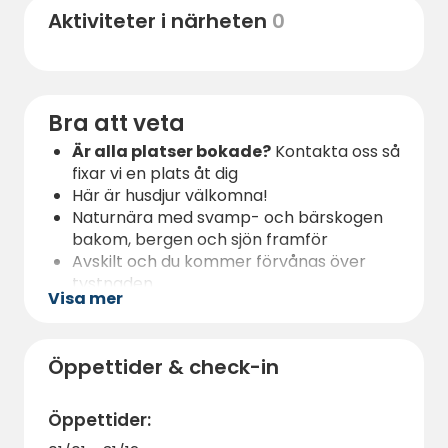
30 min med bil till Hudiksvall och även 30
Aktiviteter i närheten
0
min till Järvsö
Bra att veta
Är alla platser bokade?
Kontakta oss så
fixar vi en plats åt dig
Här är husdjur välkomna!
Naturnära med svamp- och bärskogen
bakom, bergen och sjön framför
Avskilt och du kommer förvånas över
tystnaden
Visa mer
Våra gäster får nyttja båda de två stora
altanerna med hängstolar, lounchstolar,
soffa och fikabordet med bänkar
Öppettider & check-in
Det finns gratis ved till grillen och
eldstaden
Faciliteter: Vi har inte fått el och vatten
Öppettider:
än men det finns ett fint utedass för våra