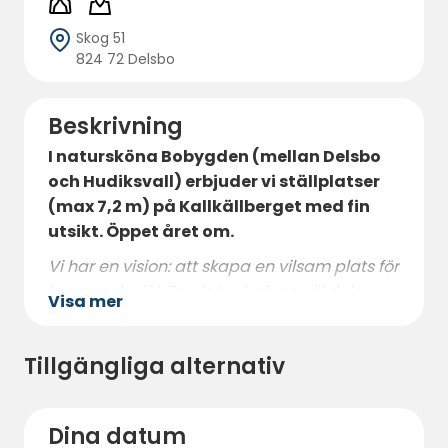
Skog 51
824 72 Delsbo
Beskrivning
I natursköna Bobygden (mellan Delsbo
och Hudiksvall) erbjuder vi ställplatser
(max 7,2 m) på Kallkällberget med fin
utsikt. Öppet året om.
Vi har en vision: att skapa en vilsam plats för
kropp och själ. En plats vi gärna vill dela
Visa mer
med oss av till andra och som ibland bjuder
dig på norrsken vintertid, en möjlighet att
Tillgängliga alternativ
uppleva stjärnhimlen utan störande ljus och
suset från skogen. Här är du välkommen
året runt.
Dina datum