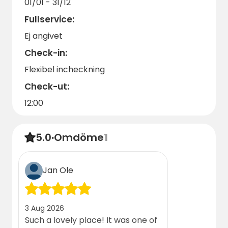
01/01 - 31/12
gäster.
Fullservice:
Ej angivet
Check-in:
Flexibel incheckning
Check-ut:
12:00
5.0
·
Omdöme
1
Jan Ole
3 Aug 2026
Such a lovely place! It was one of