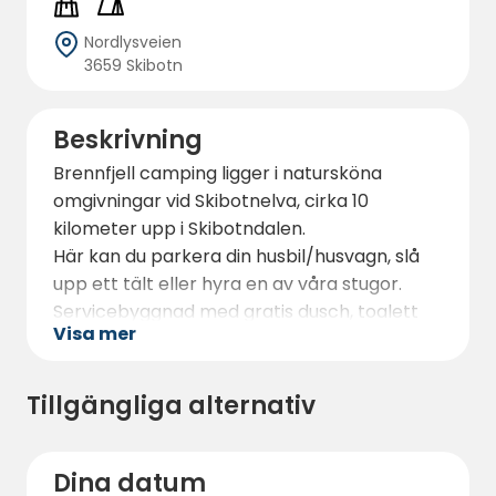
Nordlysveien
3659 Skibotn
Beskrivning
Brennfjell camping ligger i natursköna
omgivningar vid Skibotnelva, cirka 10
kilometer upp i Skibotndalen.
Här kan du parkera din husbil/husvagn, slå
upp ett tält eller hyra en av våra stugor.
Servicebyggnad med gratis dusch, toalett
Visa mer
och gemensamt kök. Tvättstuga med
tvättmaskin och torktumlare.
Polletter kan köpas i receptionen.
Tillgängliga alternativ
Dina datum