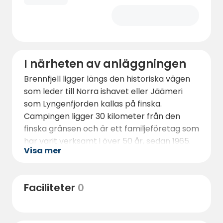
I närheten av anläggningen
Brennfjell ligger längs den historiska vägen
som leder till Norra ishavet eller Jäämeri
som Lyngenfjorden kallas på finska.
Campingen ligger 30 kilometer från den
finska gränsen och är ett familjeföretag som
har varit verksamt i över 50 år, sedan 1965.
Visa mer
Det finns en lekplats på plats, och både
vandrings- och cykelleder kan avnjutas i
närheten av campingen. Det finns fina
Faciliteter
0
vandringsmöjligheter i området. Möjlighet
att hyra bubbelpool och bastu.