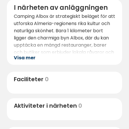
I närheten av anläggningen
Camping Albox är strategiskt beläget för att
utforska Almeria-regionens rika kultur och
naturliga skönhet. Bara 1 kilometer bort
ligger den charmiga byn Albox, där du kan
upptäcka en mängd restauranger, barer
och butiker som erbjuder lokala råvaror och
Visa mer
gastronomiska specialiteter.
För natur- och friluftsälskare erbjuder
området flera vandrings- och cykelleder, så
Faciliteter
0
att du kan utforska Almerias naturliga
landskap. De närliggande bergen och
dalarna är perfekta för vandring och för att
Aktiviteter i närheten
0
njuta av den lokala floran och faunan.
Om du föredrar havet ligger de vackra
stränderna på Costa de Almeria bara en