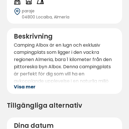
paraje
04800 Locaiba, Almería
Beskrivning
Camping Albox är en lugn och exklusiv
campingplats som ligger i den vackra
regionen Almeria, bara 1 kilometer från den
pittoreska byn Albox. Denna campingplats
är perfekt för dig som vill ha en
avkopplande upplevelse i en naturlig miljö
Visa mer
med underbar utsikt och en charmig
atmosfär.
Tillgängliga alternativ
Campingen är rymlig och har många platser
för parkering av husbilar samt särskilda
områden för tältcamping. Alla platser är
Dina datum
utrustade med elanslutning och tillgång till