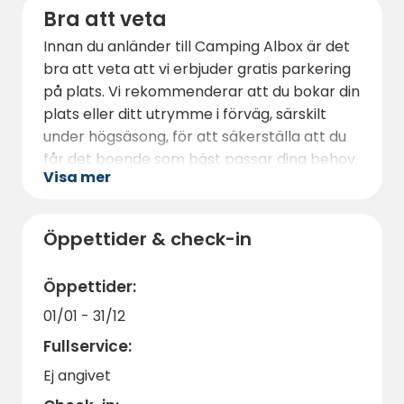
kort bilresa bort. Här kan du njuta av solen,
Bra att veta
simma i det kristallklara vattnet i
Innan du anländer till Camping Albox är det
Medelhavet och utöva vattensporter som
bra att veta att vi erbjuder gratis parkering
snorkling och kajakpaddling.
på plats. Vi rekommenderar att du bokar din
plats eller ditt utrymme i förväg, särskilt
under högsäsong, för att säkerställa att du
får det boende som bäst passar dina behov.
Visa mer
Vår campingplats är husdjursvänlig, så dina
fyrbenta vänner är också välkomna. Under
din vistelse kommer vår vänliga och
Öppettider & check-in
hjälpsamma personal alltid att finnas till
hands för att hjälpa dig med alla frågor eller
Öppettider:
behov du kan ha.
01/01 - 31/12
På Camping Albox strävar vi efter att
Fullservice:
erbjuda en autentisk och bekväm
Ej angivet
campingupplevelse i en enastående naturlig
miljö. Vi ser fram emot att välkomna dig och