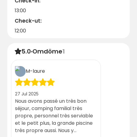
Check-in:
hoppas att du får en oförglömlig vistelse, full
13:00
av äventyr och avkopplande stunder i den
Check-ut:
vackra regionen Almeria, boka nu och börja
planera din nästa semester med oss!
12:00
5.0
·
Omdöme
1
M-laure
27 Jul 2025
Nous avons passé un très bon
séjour, camping familial très
propre, personnel très serviable
et le petit plus, la grande piscine
très propre aussi. Nous y