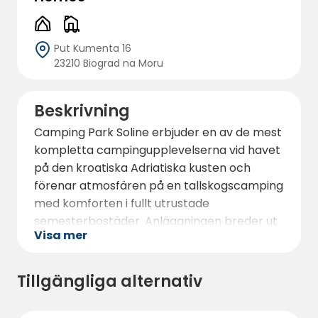
Put Kumenta 16
23210 Biograd na Moru
Beskrivning
Camping Park Soline erbjuder en av de mest
kompletta campingupplevelserna vid havet
på den kroatiska Adriatiska kusten och
förenar atmosfären på en tallskogscamping
med komforten i fullt utrustade
semesterbostäder. Anläggningen breder ut
Visa mer
sig över ett
rymligt 20 hektar stort
kustområde
och sluttar mjukt ner mot
havet, vilket skapar en naturlig semesterby
Tillgängliga alternativ
omgiven av medelhavstallar och med direkt
tillgång till stranden.