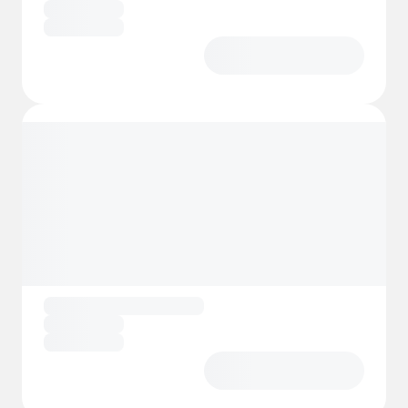
familjer. Vattensporter, cykelleder,
kvällsunderhållning och barnanimation
säkerställer att alla generationer hittar sitt
perfekta semestertempo – oavsett om de
önskar en aktiv eller avslappnad vistelse.
Här innebär boende i mobilhome att man
får njuta av privatlivet i sitt eget
semesterhus och samtidigt uppleva den
livliga atmosfären på en förstklassig
camping vid Adriatiska havet.