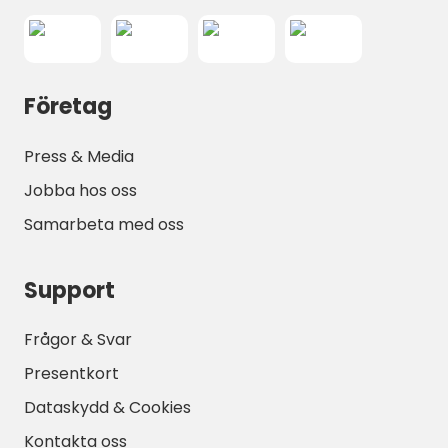
på området minskar behovet av dagliga
bilresor.
Tack vare kombinationen av natur, komfort
och fullständig
Företag
semesteranläggningsinfrastruktur är
Camping Park Solines mobilhem idealiska för
Press & Media
gäster som önskar en
stressfri Adriatisk
Jobba hos oss
semester
— vakna omgiven av tallar,
promenera direkt ner till havet och tillbringa
Samarbeta med oss
kvällarna med att äta middag under
stjärnhimlen. Efterfrågan är mycket hög
Support
under sommaren, så tidig bokning
rekommenderas starkt för att säkerställa
Frågor & Svar
önskad kategori av mobilhem.
Presentkort
Dataskydd & Cookies
Kontakta oss