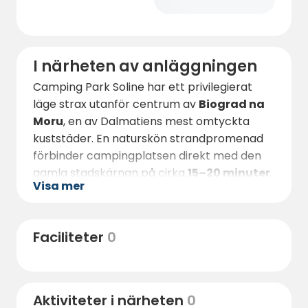
I närheten av anläggningen
Camping Park Soline har ett privilegierat
läge strax utanför centrum av
Biograd na
Moru
, en av Dalmatiens mest omtyckta
kuststäder. En naturskön strandpromenad
förbinder campingplatsen direkt med den
gamla stadskärnan på cirka
15–20 minuter
Visa mer
till fots (1–1,5 km)
.
Längs promenaden finner gästerna livliga
kaféer, cocktailbarer, glassbarer, bagerier
Faciliteter
0
och traditionella kroatiska restauranger
som serverar färsk fisk och dalmatiska
specialiteter. Stadens marina, endast cirka
5
Aktiviteter i närheten
0
minuter med bil
, erbjuder båtutflykter,