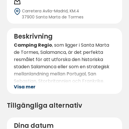
Carretera Avila-Madrid, KM.4
37900 Santa Marta de Tormes
Beskrivning
Camping Regio
, som ligger i Santa Marta
de Tormes, Salamanca, är det perfekta
resmålet för att utforska den historiska
staden Salamanca eller som en strategisk
mellanlandning mellan Portugal, San
Sebastian, Storbritannien och Frankrike.
Visa mer
Denna campingplats erbjuder rymliga
platser på mellan 80 och 100 m², alla med
elanslutning, omgivna av grönområden och
Tillgängliga alternativ
träd som ger skugga och lugn.
Här finns moderna sanitära utrymmen med
Dina datum
gratis varmvatten, duschar, toaletter för