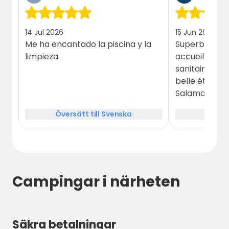
14 Jul 2026
15 Jun 2026
Me ha encantado la piscina y la
Superbe camp
limpieza.
accueil. Tout 
sanitaires, ser
belle étape p
Salamanca vo
qualité prix tr
Översätt till Svenska
Översä
l'occasion de
ici que je m'a
Campingar i närheten
Säkra betalningar