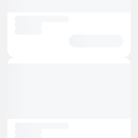
apoteksvaror och campingtillbehör.
Dessutom finns ett caféområde med
kakor,
våfflor och färskt kaffe
som inbjuder till
att dröja sig kvar.
Oavsett om du kommer med tält, husvagn,
husbil eller i en stuga - alla som letar efter
en charmig
campingplats i Hessen
med
en idealisk blandning av natur, komfort och
aktiviteter kommer att hitta vad de letar
efter i Werratal. Boka nu och säkra den
perfekta platsen!