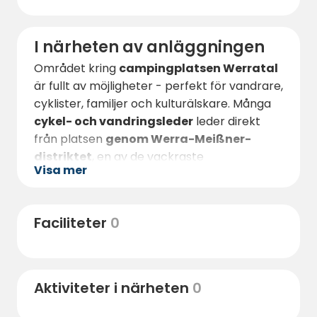
I närheten av anläggningen
Området kring
campingplatsen Werratal
är fullt av möjligheter - perfekt för vandrare,
cyklister, familjer och kulturälskare. Många
cykel- och vandringsleder
leder direkt
från platsen
genom Werra-Meißner-
distriktet
, en av de vackraste
Visa mer
naturregionerna i Hessen. En offentlig
utomhuspool
, en
ridskola
och ett
bryggeri
ligger i omedelbar närhet -
Faciliteter
0
perfekt för en varierad dag ute utan att
behöva gå långa sträckor.
Bara några kilometer bort ligger den
Aktiviteter i närheten
0
pittoreska gamla staden
Witzenhausen
,
som är känd som Europas största slutna