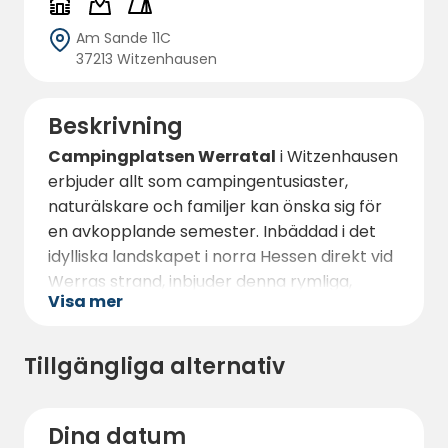
Am Sande 11C
37213 Witzenhausen
Beskrivning
Campingplatsen Werratal
i Witzenhausen
erbjuder allt som campingentusiaster,
naturälskare och familjer kan önska sig för
en avkopplande semester. Inbäddad i det
idylliska landskapet i norra Hessen direkt vid
Werras strand, inbjuder denna rymliga,
Visa mer
naturliga campingplats dig att koppla av,
njuta och vara aktiv. Med
över 75 platser
för husbilar och husvagnar
,
46
Tillgängliga alternativ
permanenta
platser, 10 säsongsplatser
,
50 tältplatser
och
fyra mysiga
uthyrningsstugor
(för 2-4 personer) finns
Dina datum