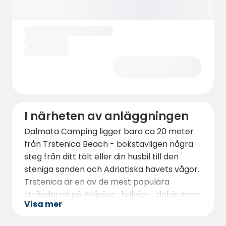
extrautrustningen: varje enhet har ett eget
kök, badrum (med dusch), två sovrum, en
terrass - och i många hem finns
bekvämligheter som luftkonditionering,
diskmaskin och TV.
Slutligen har anläggningen en pool för
gäster som vill ta ett dopp utanför havet,
och hela fastigheten är omgiven av
medelhavsnatur - tallar, olivträd och
I närheten av anläggningen
kustflora - vilket utlovar en avslappnad,
Dalmata Camping ligger bara ca 20 meter
naturlig atmosfär.
från Trstenica Beach - bokstavligen några
steg från ditt tält eller din husbil till den
steniga sanden och Adriatiska havets vågor.
Trstenica är en av de mest populära
stränderna på Pelješac-halvön - delvis sand,
Visa mer
delvis klappersten, kantad av tallar som
erbjuder naturlig skugga, perfekt för barn