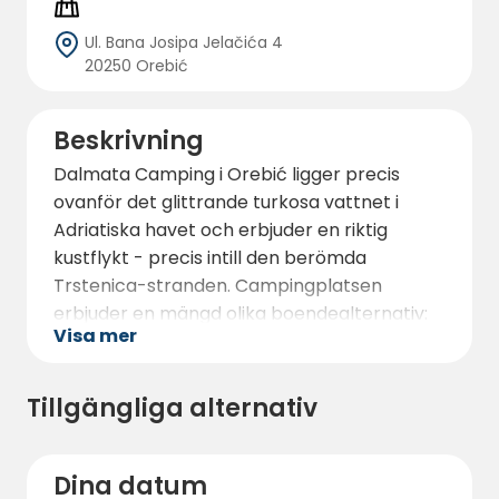
Ul. Bana Josipa Jelačića 4
20250 Orebić
Beskrivning
Dalmata Camping i Orebić ligger precis
ovanför det glittrande turkosa vattnet i
Adriatiska havet och erbjuder en riktig
kustflykt - precis intill den berömda
Trstenica-stranden. Campingplatsen
erbjuder en mängd olika boendealternativ:
Visa mer
du kan välja campingplatser - för tält,
husbilar eller släpvagnar - var och en
generös 100 m² eller bekväma husbilar (34
Tillgängliga alternativ
m² bostadsyta + 24 m² terrass, lämplig för 1-
6 personer).
Dina datum
Totalt erbjuder anläggningen 18 tältplatser,