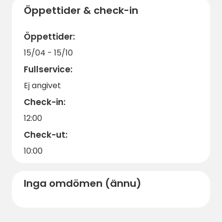
en god idé att ta med adaptrar eller
Restauranger, kaféer, små butiker och barer
Öppettider & check-in
kablar om din utrustning behöver det;
väntar på kvällarna efter strand- eller
mobilhomes har redan alla
vandringsäventyren.
bekvämligheter som kök,
Öppettider:
luftkonditionering och diskmaskin.
15/04 - 15/10
För husbils- eller släpvagnsanvändare:
det finns en sopstation på plats och
Fullservice:
parkering (både för din rigg och extra
Ej angivet
fordon) finns tillgänglig.
Om du vill ha skugga under
Check-in:
middagsvärmen eller föredrar lite
12:00
grönska runt din plats, be om en plats
under pinje- eller olivträd - den naturliga
Check-ut:
medelhavsvegetationen erbjuder
10:00
behaglig eftermiddagsskugga.
För familjer: närheten till stranden, det
mjuka havet och det grunda vattnet gör
Inga omdömen (ännu)
det perfekt för barn, och poolen erbjuder
ett säkert alternativ till havet.
Det är lätt att planera utflykter - du kan
vandra, simma, vindsurfa eller till och