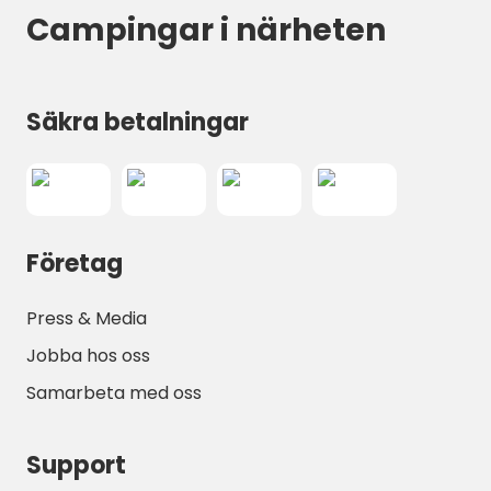
med hoppa på en färja för att utforska
Campingar i närheten
närliggande öar som Korčula.
Säkra betalningar
Företag
Press & Media
Jobba hos oss
Samarbeta med oss
Support