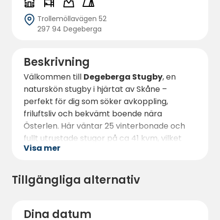
Trollemöllavägen 52
297 94 Degeberga
Beskrivning
Välkommen till
Degeberga Stugby
, en
naturskön stugby i hjärtat av Skåne –
perfekt för dig som söker avkoppling,
friluftsliv och bekvämt boende nära
Österlen. Här väntar 25 vinterbonade och
fullt utrustade stugor på ca 41 kvm, vilket
Visa mer
gör dem lika väl lämpade för
sommarsemester som för en mysig
vintervistelse. Varje stuga rymmer två
Tillgängliga alternativ
sovrum med våningssängar, ett rymligt
vardagsrum med öppen spis, en matplats,
pentry med komplett köksutrustning samt
Dina datum