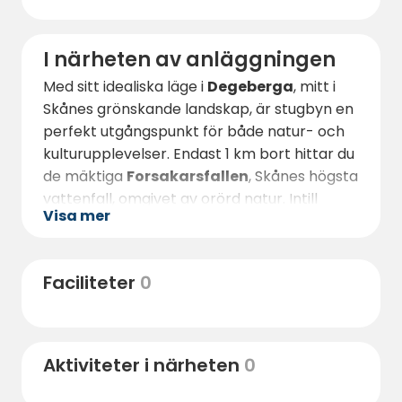
I närheten av anläggningen
Med sitt idealiska läge i
Degeberga
, mitt i
Skånes grönskande landskap, är stugbyn en
perfekt utgångspunkt för både natur- och
kulturupplevelser. Endast 1 km bort hittar du
de mäktiga
Forsakarsfallen
, Skånes högsta
vattenfall, omgivet av orörd natur. Intill
Visa mer
stugbyn ligger även Hembygdsparken – en
av Skånes största – där guidade visningar
tar dig genom historiska byggnader och
Faciliteter
0
kulturmiljöer.
För den som vill utforska kusten är det
endast en kort biltur till
Hanöbuktens
Aktiviteter i närheten
0
milslånga sandstränder
, ansedda som
några av Sveriges bästa. Även pittoreska