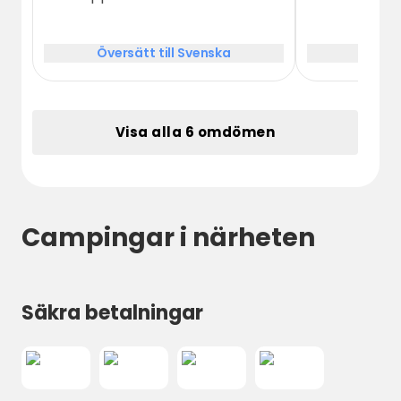
Översätt till Svenska
Översä
Visa alla 6 omdömen
Campingar i närheten
Säkra betalningar