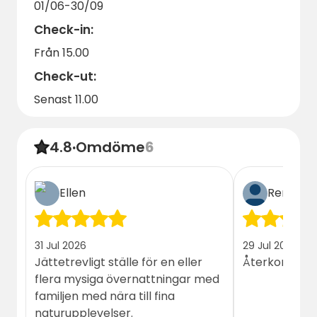
01/06-30/09
boende – så boka din vistelse redan idag för
Check-in:
att säkra din plats i denna skånska idyll!
Från 15.00
Check-ut:
Senast 11.00
4.8
·
Omdöme
6
Ellen
Renné
31 Jul 2026
29 Jul 2026
Jättetrevligt ställe för en eller
Återkommer 
flera mysiga övernattningar med
familjen med nära till fina
naturupplevelser.