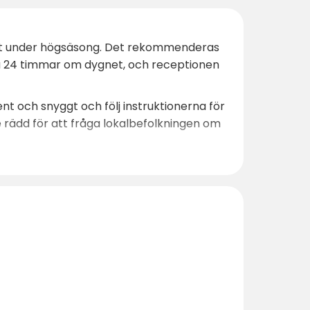
iellt under högsäsong. Det rekommenderas
iga 24 timmar om dygnet, och receptionen
nt och snyggt och följ instruktionerna för
e rädd för att fråga lokalbefolkningen om
ts idag och upplev allt som Trondheim