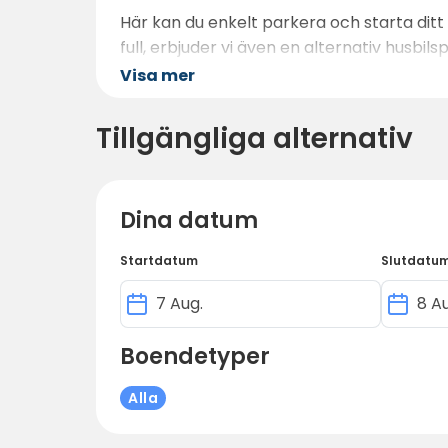
Här kan du enkelt parkera och starta ditt 
full, erbjuder vi även en alternativ husbils
Visa mer
Tillgängliga alternativ
Dina datum
Startdatum
Slutdatu
Boendetyper
Alla