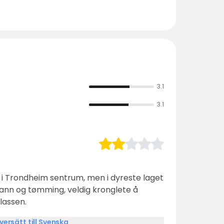
3.1
3.1
å i Trondheim sentrum, men i dyreste laget
kvann og tømming, veldig kronglete å
lassen.
versätt till Svenska