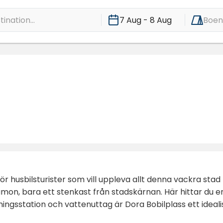
ination...
7 Aug - 8 Aug
Boe
ör husbilsturister som vill uppleva allt denna vackra sta
lamon, bara ett stenkast från stadskärnan. Här hittar du
ingsstation och vattenuttag är Dora Bobilplass ett ideali