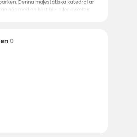
arken. Denna majestätiska katedral är
kan nås med en kort bil- eller cykeltur.
 njuta av naturen.
ten
0