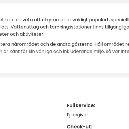
 det bra att veta att utrymmet är väldigt populärt, spec
plats. Vattenuttag och tömningsstationer finns tillgängl
ter och aktiviteter.
pektera närområdet och de andra gästerna. Håll området re
r känt för sin vänliga och inkluderande miljö, så var int
binationen av stadsliv och bekväm camping. Boka din pla
Fullservice:
Ej angivet
Check-ut: