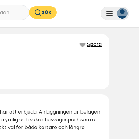
nden
SÖK
Spara
d har att erbjuda. Anläggningen är belägen
 en rymlig och säker husvagnspark som är
skt val för både kortare och längre