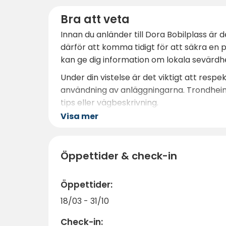
Bra att veta
Innan du anländer till Dora Bobilplass är
därför att komma tidigt för att säkra en 
kan ge dig information om lokala sevärdhe
Under din vistelse är det viktigt att res
användning av anläggningarna. Trondheim ä
tips eller vägbeskrivning.
Visa mer
Dora Bobilplass ger dig den perfekta kom
har att erbjuda!
Öppettider & check-in
Öppettider:
18/03 - 31/10
Check-in: