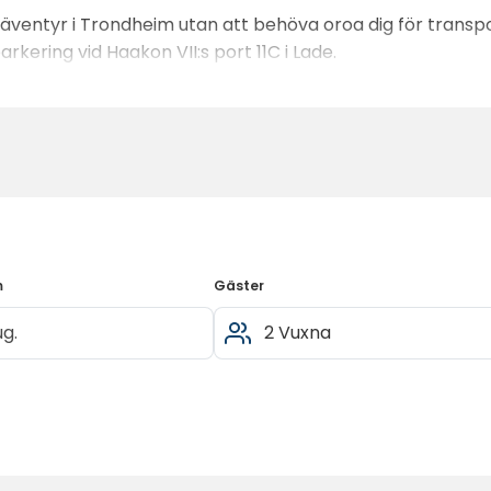
äventyr i Trondheim utan att behöva oroa dig för transpor
parkering vid Haakon VII:s port 11C i Lade.
m
Gäster