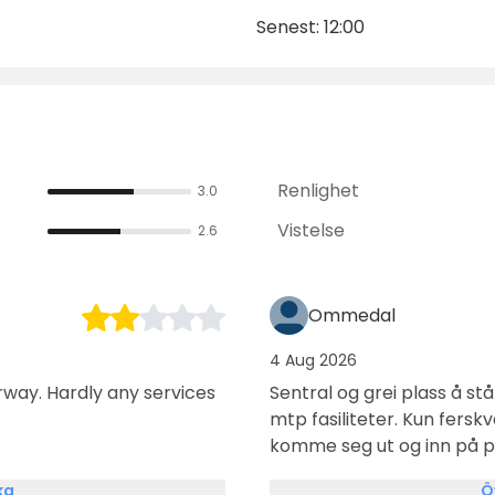
Senest: 12:00
Renlighet
3.0
Vistelse
2.6
Ommedal
4 Aug 2026
services
Sentral og grei plass å st
mtp fasiliteter. Kun fers
komme seg ut og inn på p
ka
Ö