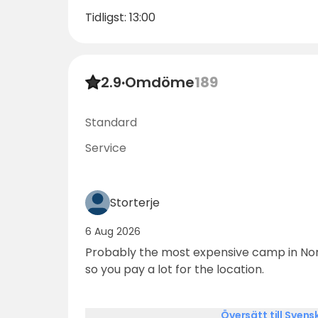
Tidligst: 13:00
2.9
·
Omdöme
189
Standard
Service
Storterje
6 Aug 2026
Probably the most expensive camp in Norway. Hardly any 
so you pay a lot for the location.
Översätt till Svens