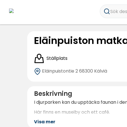
Sök dest
Eläinpuiston matk
Ställplats
Eläinpuistontie 2
68300 Kälviä
Beskrivning
I djurparken kan du upptäcka faunan i den
Här finns en museiby och ett café.
Visa mer