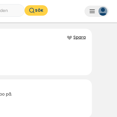
nden
SÖK
Spara
bo på.