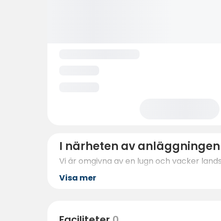
I närheten av anläggningen
Vi är omgivna av en lugn och vacker land
Visa mer
Faciliteter
0