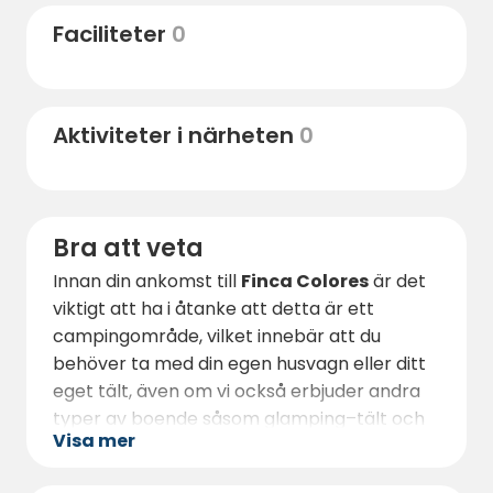
de Málaga
bara en kort bilresa bort,
Faciliteter
0
perfekt för vandring, mountainbike och
naturvandringar.
För den som vill utforska staden ligger
Aktiviteter i närheten
0
Malaga
bara 25 km bort, där du kan njuta
av stränderna, butikerna och det
pulserande nattlivet. Du hittar också lokala
marknader, museer som det berömda
Bra att veta
Picasso-museet och många matställen, från
traditionella tavernor till fina restauranger.
Innan din ankomst till
Finca Colores
är det
viktigt att ha i åtanke att detta är ett
campingområde, vilket innebär att du
behöver ta med din egen husvagn eller ditt
eget tält, även om vi också erbjuder andra
typer av boende såsom glamping–tält och
Visa mer
tiny houses om du föredrar något mer
bekvämt. Gården främjar en hållbar livsstil,