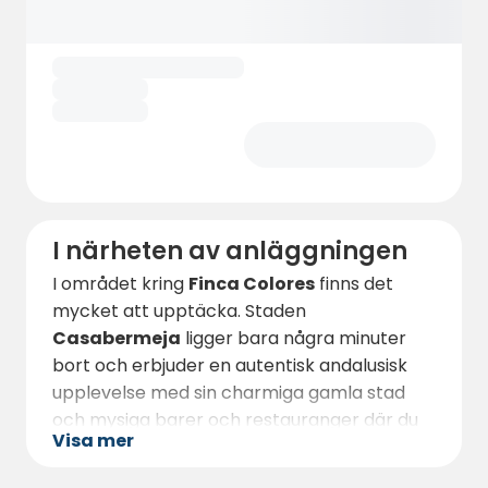
skapelser gjorda av återvunna föremål!
Oavsett om du söker en tillfällig paus eller
en längre vistelse har
Finca Colores
något
för alla. Om du önskar en mer personligt
anpassad upplevelse kan du även välja en
stor tomt för att sätta upp ditt eget läger
och leva i takt med naturen.
I närheten av anläggningen
I området kring
Finca Colores
finns det
mycket att upptäcka. Staden
Casabermeja
ligger bara några minuter
bort och erbjuder en autentisk andalusisk
upplevelse med sin charmiga gamla stad
och mysiga barer och restauranger där du
Visa mer
kan prova det lokala köket. Om du vill ha lite
mer äventyr ligger
naturparken Montes