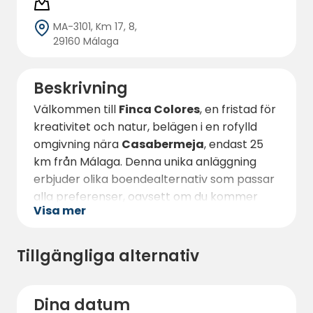
MA-3101, Km 17, 8,
29160 Málaga
Beskrivning
Välkommen till
Finca Colores
, en fristad för
kreativitet och natur, belägen i en rofylld
omgivning nära
Casabermeja
, endast 25
km från Málaga. Denna unika anläggning
erbjuder olika boendealternativ som passar
alla preferenser, oavsett om du kommer
Visa mer
med din husvagn, tält eller om du föredrar
en mer bekväm vistelse i våra fullt utrustade
glamping-tält eller våra hemtrevliga tiny
Tillgängliga alternativ
houses med alla bekvämligheter.
Gården erbjuder en
parkeringsplats
med
Dina datum
enastående utsikt över bergen och, under