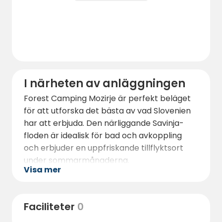
I närheten av anläggningen
Forest Camping Mozirje är perfekt beläget
för att utforska det bästa av vad Slovenien
har att erbjuda. Den närliggande Savinja-
floden är idealisk för bad och avkoppling
och erbjuder en uppfriskande tillflyktsort
under sommarmånaderna.
Visa mer
Campingplatsens närhet till Natura 2000-
området understryker vårt engagemang för
att bevara den naturliga skönheten i vår
Faciliteter
0
omgivning.