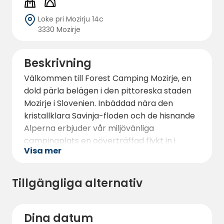
Loke pri Mozirju 14c
3330 Mozirje
Beskrivning
Välkommen till Forest Camping Mozirje, en
dold pärla belägen i den pittoreska staden
Mozirje i Slovenien. Inbäddad nära den
kristallklara Savinja-floden och de hisnande
Alperna erbjuder vår miljövänliga
campingplats en oöverträffad flykt in i
Visa mer
naturen, som passar både familjer, vänner,
soloäventyrare och naturentusiaster.
Tillgängliga alternativ
Forest Camping Mozirje sträcker sig över ett
generöst område och erbjuder en mängd
olika boenden för att passa alla campares
Dina datum
behov. Välj mellan rymliga platser för tält,