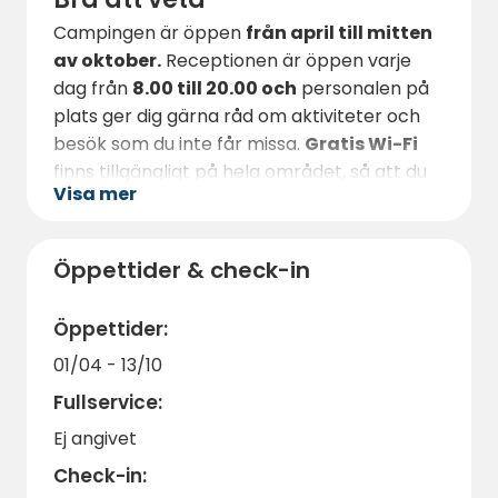
Campingen är öppen
från april till mitten
av oktober.
Receptionen är öppen varje
dag från
8.00 till 20.00 och
personalen på
plats ger dig gärna råd om aktiviteter och
besök som du inte får missa.
Gratis Wi-Fi
finns tillgängligt på hela området, så att du
Visa mer
kan hålla kontakten med vänner och familj
eller planera dina utflykter.
Glöm inte att
boka frukostbakelser
dagen
Öppettider & check-in
innan och upptäck de
personliga tillvalen
som finns tillgängliga vid bokning: vinflaska,
Öppettider:
blombukett, massageoljor... Perfekt för att
01/04 - 13/10
överraska din andra hälft så snart du
Fullservice:
anländer.
Lugn, natur och komfort väntar dig på Gaïa
Ej angivet
Écolodge - boka nu för en oförglömlig
Check-in:
semester i Dordogne!