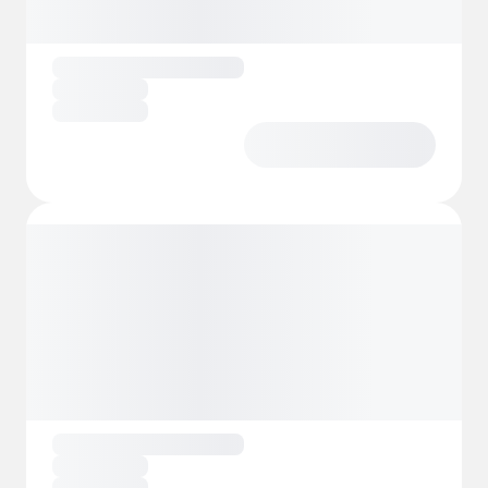
föryngrande och full av charm. Allt som
saknas är du!