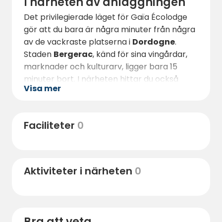
I närheten av anläggningen
Det privilegierade läget för Gaïa Écolodge
gör att du bara är några minuter från några
av de vackraste platserna i
Dordogne
.
Staden
Bergerac
, känd för sina vingårdar,
marknader och kulturarv, ligger bara 15
minuter bort. I närheten hittar du också
Visa mer
restauranger
,
bagerier
,
minimarknader
och
apotek
(10 minuters bilresa).
Utforska bastidstäderna, de medeltida
Faciliteter
0
slotten och floden Dordogne för aktiviteter
som kanotpaddling och vandring. De lokala
marknaderna är fulla av lokala produkter,
Aktiviteter i närheten
0
perfekt för picknick på landsbygden eller en
provsmakning på terrassen i din chalet.
Regionen är idealisk för alla som älskar
historia, gastronomi och friluftsliv.
Bra att veta