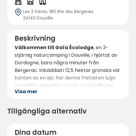
Les 3 freres, 180 Rte des Bergeries
24140 Douville
Beskrivning
Välkommen till Gaïa Écolodge
, en 3-
stjärnig naturcamping i Douville, i hjärtat av
Dordogne, bara några minuter från
Bergerac. Inbäddad i 12,5 hektar grönska vid
kanten av en sjö, har denna fristad en lugn
atmosfär, autentisk charm och faciliteter
Visa mer
utformade för bekvämligheten för familjer,
par och naturälskare.
Tillgängliga alternativ
Gården erbjuder charmigt boende och
rymliga ställplatser, allt perfekt integrerat i
den naturliga miljön. En mängd
tjänster
och
Dina datum
fritidsfaciliteter
väntar på dig på plats,