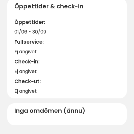
Öppettider & check-in
Området har ett säkert säkerhetsavstånd
på 4 meter, vilket garanterar en bekväm
Öppettider:
och lugn vistelse för alla gäster. Vänligen
boka bastun i förväg om du vill koppla av i
01/06 - 30/09
bastuns värme i slutet av dagen.
Fullservice:
Green Zone Golf erbjuder den perfekta
Ej angivet
kombinationen av aktiv semester och
Check-in:
avkoppling i en vacker miljö. Boka din plats
nu och upplev en oförglömlig semester i
Ej angivet
Torneå!
Check-ut:
Ej angivet
Inga omdömen (ännu)