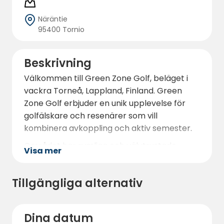
Näräntie
95400 Tornio
Beskrivning
Välkommen till Green Zone Golf, beläget i
vackra Torneå, Lappland, Finland. Green
Zone Golf erbjuder en unik upplevelse för
golfälskare och resenärer som vill
kombinera avkoppling och aktiv semester.
Området har rymliga och välutrustade
Visa mer
husvagnsparkeringar som utgör en utmärkt
bas för besökare i Torneå.
Tillgängliga alternativ
Green Zone Golf har en 18-håls golfbana
som sträcker sig över två länder och två
tidszoner. Detta gör spelupplevelsen
Dina datum