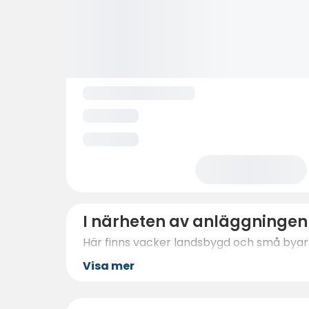
I närheten av anläggningen
Här finns vacker landsbygd och små byar 
Visa mer