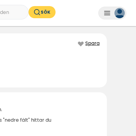
nden
SÖK
Spara
.
 "nedre fält" hittar du