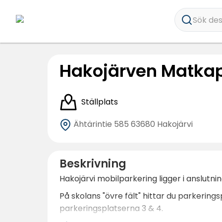
Sök dest
Hakojärven Matkap
Ställplats
Ähtärintie 585
63680 Hakojärvi
Beskrivning
Hakojärvi mobilparkering ligger i anslutning
På skolans "övre fält" hittar du parkerings
parkeringsplatserna 3 & 4.