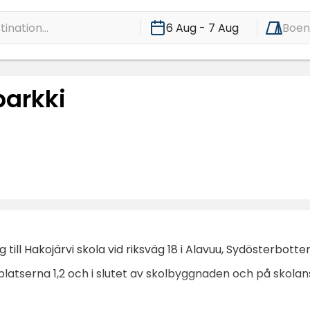
ination...
6 Aug - 7 Aug
Boe
arkki
 till Hakojärvi skola vid riksväg 18 i Alavuu, Sydösterbotten
platserna 1,2 och i slutet av skolbyggnaden och på skolans